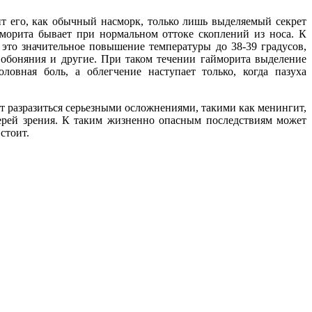
сит его, как обычный насморк, только лишь выделяемый секрет
йморита бывает при нормальном оттоке скоплений из носа. К
это значительное повышение температуры до 38-39 градусов,
ие обоняния и другие. При таком течении гайморита выделение
ловная боль, а облегчение наступает только, когда пазуха
т разразиться серьезными осложнениями, такими как менингит,
отерей зрения. К таким жизненно опасным последствиям может
стоит.