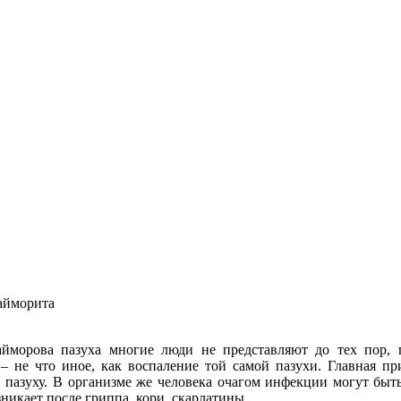
айморита
айморова пазуха многие люди не представляют до тех пор, п
 – не что иное, как воспаление той самой пазухи. Главная п
 пазуху. В организме же человека очагом инфекции могут быть
никает после гриппа, кори, скарлатины.