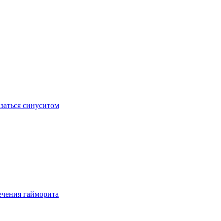
заться синуситом
ечения гайморита