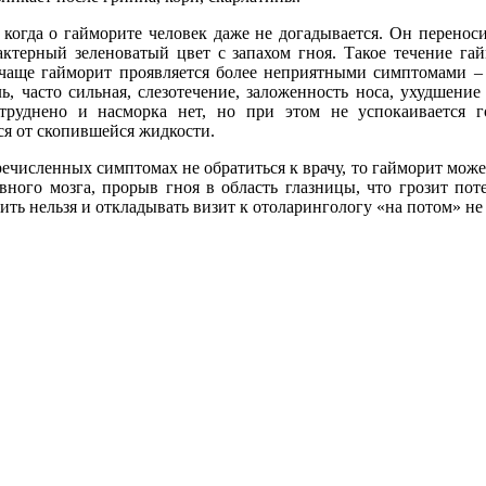
, когда о гайморите человек даже не догадывается. Он перено
актерный зеленоватый цвет с запахом гноя. Такое течение га
чаще гайморит проявляется более неприятными симптомами – 
ль, часто сильная, слезотечение, заложенность носа, ухудшен
труднено и насморка нет, но при этом не успокаивается го
ся от скопившейся жидкости.
ечисленных симптомах не обратиться к врачу, то гайморит може
овного мозга, прорыв гноя в область глазницы, что грозит п
ть нельзя и откладывать визит к отоларингологу «на потом» не 