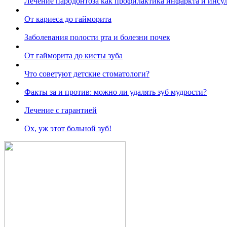
Лечение пародонтоза как профилактика инфаркта и инсул
От кариеса до гайморита
Заболевания полости рта и болезни почек
От гайморита до кисты зуба
Что советуют детские стоматологи?
Факты за и против: можно ли удалять зуб мудрости?
Лечение с гарантией
Ох, уж этот больной зуб!