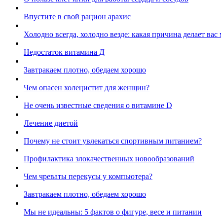
Впустите в свой рацион арахис
Холодно всегда, холодно везде: какая причина делает вас
Недостаток витамина Д
Завтракаем плотно, обедаем хорошо
Чем опасен холецистит для женщин?
Не очень известные сведения о витамине D
Лечение диетой
Почему не стоит увлекаться спортивным питанием?
Профилактика злокачественных новообразований
Чем чреваты перекусы у компьютера?
Завтракаем плотно, обедаем хорошо
Мы не идеальны: 5 фактов о фигуре, весе и питании