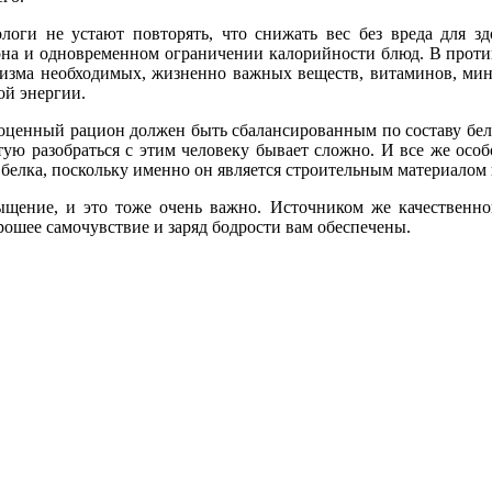
логи не устают повторять, что снижать вес без вреда для з
на и одновременном ограничении калорийности блюд. В проти
изма необходимых, жизненно важных веществ, витаминов, минера
й энергии.
ценный рацион должен быть сбалансированным по составу белко
тую разобраться с этим человеку бывает сложно. И все же осо
белка, поскольку именно он является строительным материалом 
ыщение, и это тоже очень важно. Источником же качественно
рошее самочувствие и заряд бодрости вам обеспечены.