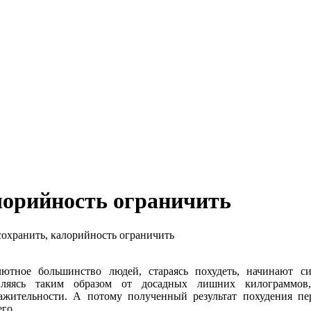
лорийность ограничить
охранить, калорийность ограничить
лютное большинство людей, стараясь похудеть, начинают с
вляясь таким образом от досадных лишних килограммов
ажительности. А потому полученный результат похудения пер
го.