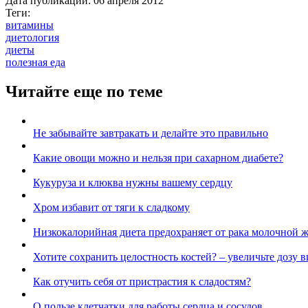
Дата публикации:
06 апреля 2012
Теги:
витамины
диетология
диеты
полезная еда
Читайте еще по теме
Не забывайте завтракать и делайте это правильно
Какие овощи можно и нельзя при сахарном диабете?
Кукуруза и клюква нужны вашему сердцу
Хром избавит от тяги к сладкому
Низкокалорийная диета предохраняет от рака молочной 
Хотите сохранить целостность костей? – увеличьте дозу 
Как отучить себя от пристрастия к сладостям?
О пользе клетчатки для работы сердца и сосудов