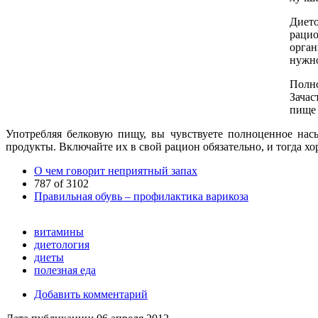
Дието
рацио
орган
нужно
Полно
Зачас
пище 
Употребляя белковую пищу, вы чувствуете полноценное нас
продукты. Включайте их в свой рацион обязательно, и тогда хо
О чем говорит неприятный запах
787 of 3102
Правильная обувь – профилактика варикоза
витамины
диетология
диеты
полезная еда
Добавить комментарий