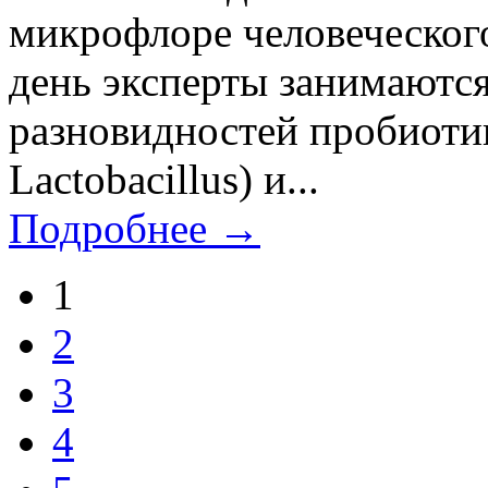
микрофлоре человеческог
день эксперты занимаютс
разновидностей пробиотик
Lactobacillus) и...
Подробнее →
1
2
3
4