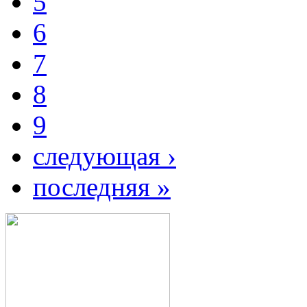
5
6
7
8
9
следующая ›
последняя »