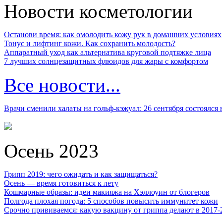
Новости косметологии
Останови время: как омолодить кожу рук в домашних условиях
Тонус и лифтинг кожи. Как сохранить молодость?
Аппаратный уход как альтернатива круговой подтяжке лица
7 лучших солнцезащитных флюидов для жары с комфортом
Все новости...
Врачи сменили халаты на гольф-кэжуал: 26 сентября состоялся
Осень 2023
Грипп 2019: чего ожидать и как защищаться?
Осень — время готовиться к лету
Кошмарные образы: идеи макияжа на Хэллоуин от блогеров
Полгода плохая погода: 5 способов повысить иммунитет кожи
Срочно прививаемся: какую вакцину от гриппа делают в 2017-