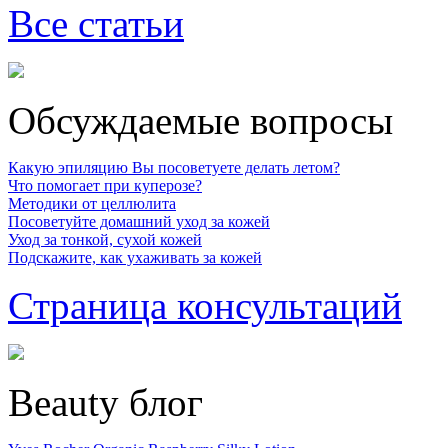
Все статьи
Обсуждаемые вопросы
Какую эпиляцию Вы посоветуете делать летом?
Что помогает при куперозе?
Методики от целлюлита
Посоветуйте домашний уход за кожей
Уход за тонкой, сухой кожей
Подскажите, как ухаживать за кожей
Страница консультаций
Beauty блог