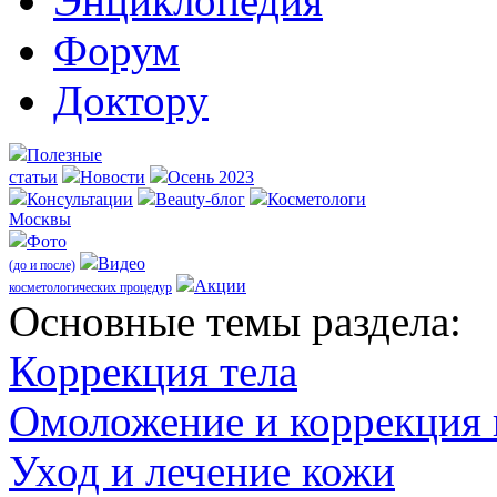
Энциклопедия
Форум
Доктору
Полезные
статьи
Новости
Осень 2023
Консультации
Beauty-блог
Косметологи
Москвы
Фото
Видео
(до и после)
Акции
косметологических процедур
Оcновные темы раздела:
Коррекция тела
Омоложение и коррекция
Уход и лечение кожи