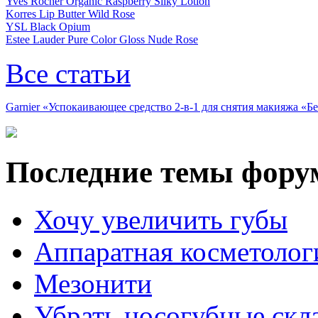
Yves Rocher Organic Raspberry Silky Lotion
Korres Lip Butter Wild Rose
YSL Black Opium
Estee Lauder Pure Color Gloss Nude Rose
Все статьи
Garnier «Успокаивающее средство 2-в-1 для снятия макияжа «
Последние темы фору
Хочу увеличить губы
Аппаратная косметолог
Мезонити
Убрать носогубные скл