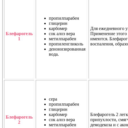
пропилпарабен
глицерин
карбомер
Для ежедневного ух
Блефарогель
сок алоэ вера
Применение этого 
1
метилпарабен
имеются. Блефароге
пропиленгликоль
воспаления, образ
деионизированная
вода.
сера
пропилпарабен
глицерин
карбомер
Блефарогель 2 легк
Блефарогель
сок алоэ вера
припухлости, смягч
2
метилпарабен
демодекоза и с акне