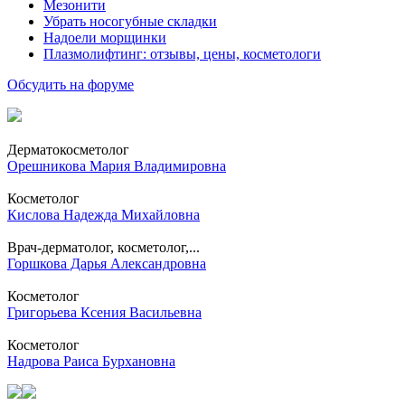
Мезонити
Убрать носогубные складки
Надоели морщинки
Плазмолифтинг: отзывы, цены, косметологи
Обсудить на форуме
Дерматокосметолог
Орешникова Мария Владимировна
Косметолог
Кислова Надежда Михайловна
Врач-дерматолог, косметолог,...
Горшкова Дарья Александровна
Косметолог
Григорьева Ксения Васильевна
Косметолог
Надрова Раиса Бурхановна