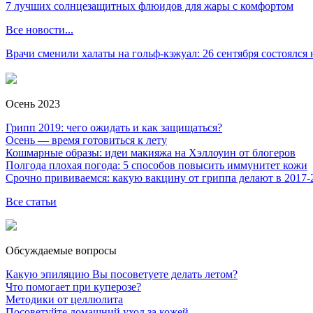
7 лучших солнцезащитных флюидов для жары с комфортом
Все новости...
Врачи сменили халаты на гольф-кэжуал: 26 сентября состоялся
Осень 2023
Грипп 2019: чего ожидать и как защищаться?
Осень — время готовиться к лету
Кошмарные образы: идеи макияжа на Хэллоуин от блогеров
Полгода плохая погода: 5 способов повысить иммунитет кожи
Срочно прививаемся: какую вакцину от гриппа делают в 2017-
Все статьи
Обсуждаемые вопросы
Какую эпиляцию Вы посоветуете делать летом?
Что помогает при куперозе?
Методики от целлюлита
Посоветуйте домашний уход за кожей