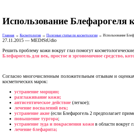
Использование Блефарогеля к
Главная
→
Косметология
→
Полезные статьи по косметологии
→ Использование Блефа
27.11.2015 — MEDfStUdio
Решить проблему кожи вокруг глаз помогут косметологически
Блефарогель для век, простое и эргономичное средство, ко
Согласно многочисленным положительным отзывам и оценкам
косметических марок:
устранение морщин;
разглаживание кожи;
антисептическое действие
(легкое);
лечение воспалений век;
устранение акне
(если Блефарогель 2 предполагает прим
повышение тургора
;
устранение зуда и покраснения кожи
в области вокруг г
лечение блефарита;