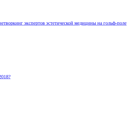
 нетворкинг экспертов эстетической медицины на гольф-поле
2018?