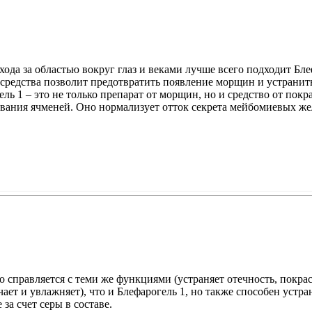
ода за областью вокруг глаз и веками лучше всего подходит Бле
средства позволит предотвратить появление морщин и устранить
ль 1 – это не только препарат от морщин, но и средство от пок
ования ячменей.
Оно нормализует отток секрета мейбомиевых же
о справляется с теми же функциями (устраняет отечность, покра
ает и увлажняет), что и Блефарогель 1, но также способен устра
 за счет серы в составе.