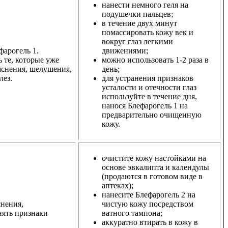
нанести немного геля на
подушечки пальцев;
в течение двух минут
помассировать кожу век и
вокруг глаз легкими
фарогель 1.
движениями;
 те, которые уже
можно использовать 1-2 раза в
раснения, шелушения,
день;
лез.
для устранения признаков
усталости и отечности глаз
используйте в течение дня,
нанося Блефарогель 1 на
предварительно очищенную
кожу.
очистите кожу настойками на
основе эвкалипта и календулы
(продаются в готовом виде в
аптеках);
нанесите Блефарогель 2 на
снения,
чистую кожу посредством
нять признаки
ватного тампона;
аккуратно втирать в кожу в