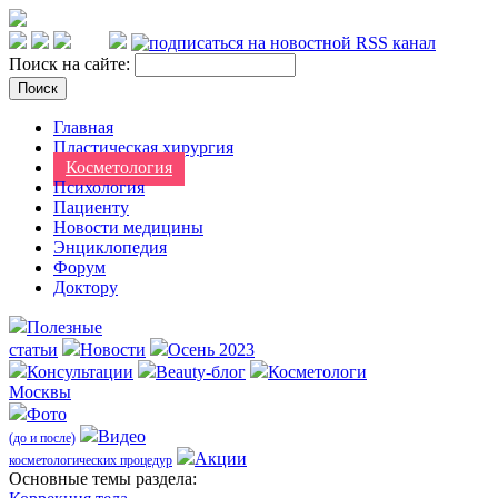
Поиск на сайте:
Главная
Пластическая хирургия
Косметология
Психология
Пациенту
Новости медицины
Энциклопедия
Форум
Доктору
Полезные
статьи
Новости
Осень 2023
Консультации
Beauty-блог
Косметологи
Москвы
Фото
Видео
(до и после)
Акции
косметологических процедур
Оcновные темы раздела: