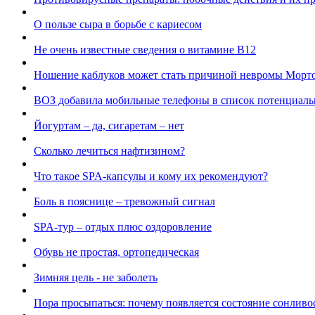
О пользе сыра в борьбе с кариесом
Не очень известные сведения о витамине В12
Ношение каблуков может стать причиной невромы Морт
ВОЗ добавила мобильные телефоны в список потенциаль
Йогуртам – да, сигаретам – нет
Сколько лечиться нафтизином?
Что такое SPA-капсулы и кому их рекомендуют?
Боль в пояснице – тревожный сигнал
SPA-тур – отдых плюс оздоровление
Обувь не простая, ортопедическая
Зимняя цель - не заболеть
Пора просыпаться: почему появляется состояние сонливос