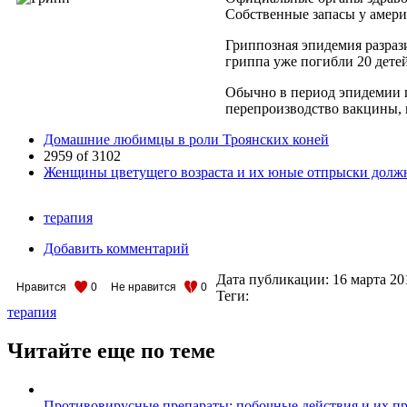
Собственные запасы у амери
Гриппозная эпидемия разраз
гриппа уже погибли 20 детей
Обычно в период эпидемии г
перепроизводство вакцины, н
Домашние любимцы в роли Троянских коней
2959 of 3102
Женщины цветущего возраста и их юные отпрыски долж
терапия
Добавить комментарий
Дата публикации:
16 марта 20
Нравится
0
Не нравится
0
Теги:
терапия
Читайте еще по теме
Противовирусные препараты: побочные действия и их п