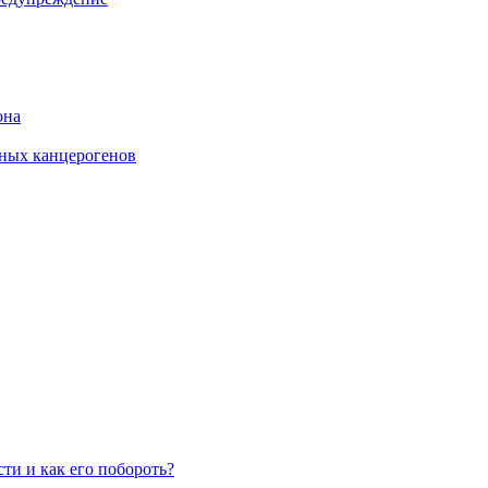
она
ных канцерогенов
ти и как его побороть?