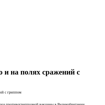
 и на полях сражений с
ий с гриппом
доз противогриппозной вакцины в Великобритании.