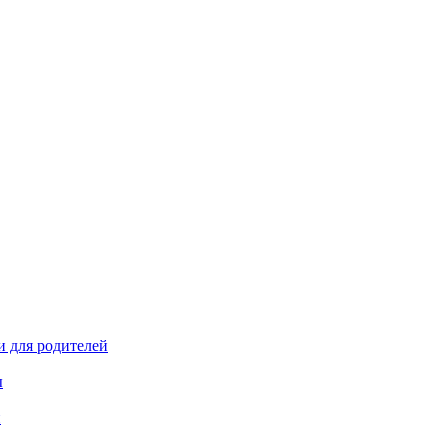
и для родителей
ы
й