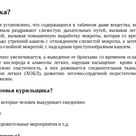
ка?
 установлено, что содержащиеся в табачном дыме вещества, в
ачала раздражают слизистую дыхательных путей, вызывая ле
той, вызывая повышенную выработку мокроты, которая со вре
ько утренний кашель с отхождением слизистой мокроты, а затем
то-гнойной мокротой, с надсадным приступообразным кашлем.
нно увеличивается, а выведение ее бронхами со временем осла
ние кислорода в альвеолы легких, нарушая насыщение крови 
 свою эластичность, в них развивается соединительная ткан
зни легких (ХОБЛ), развитию легочно-сердечной недостаточ
жизни.
доровья курильщика?
, которые человек выкуривает ежедневно
и
оровительные мероприятия и т.д.
здоровья?