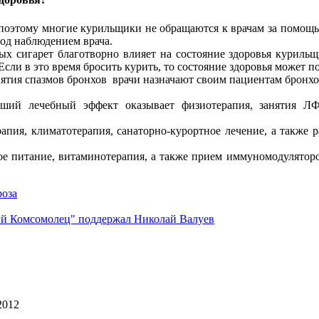
поэтому многие курильщики не обращаются к врачам за помощью,
под наблюдением врача.
х сигарет благотворно влияет на состояние здоровья курильщ
Если в это время бросить курить, то состояние здоровья может п
ятия спазмов бронхов врачи назначают своим пациентам бронхо
роший лечебный эффект оказывает физиотерапия, занятия 
апия, климатотерапия, санаторно-курортное лечение, а также 
е питание, витаминотерапия, а также прием иммуномодуляторов
роза
кий Комсомолец" поддержал Николай Валуев
2012