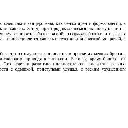
ключая такие канцерогены, как бензопирен и формальдегид, а
гкий кашель. Затем, при продолжающемся их поступлении в
менем становится более вязкой, раздражая бронхи и вызывая
 – присоединяется кашель в течение дня с вязкой мокротой, а
бевает, поэтому она скапливается в просветах мелких бронхов
кислородом, приводя к гипоксии. В то же время бронхи, их
ь. Это ведет к развитию пневмосклероза, эмфиземы легких,
ности с одышкой, приступами удушья, с резким ухудшением