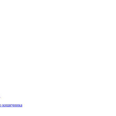
х
го кишечника