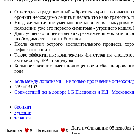
Ответ здесь традиционный – бросить курить, но именно 
бронхит необходимо лечить и делать это надо грамотно, 
Но даже частичное уменьшение количества выкуриваемы
появлении уже его первого симптома - утреннего кашля. 
Для лучшего очищения легких, разжижения мокроты и сн
необходимости – и антибиотики.
После снятия острого воспалительного процесса хо
рефлексотерапии.
Также эффективны: комплексная фитотерапия, спелеотер
активности, SPA-процедуры.
Большое значение имеет полноценное и сбалансированно
года.
Боль между лопатками – не только проявление остеохонд
559 of 3102
Совместный день донора LG Electronics и ИД "Московс
бронхит
курение
терапия
Дата публикации:
05 декабря 
Нравится
0
Не нравится
0
Теги: