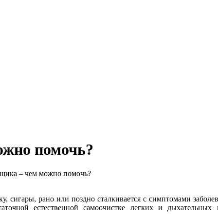
ожно помочь?
щика – чем можно помочь?
у, сигары, рано или поздно сталкивается с симптомами заболе
остаточной естественной самоочистке легких и дыхательны