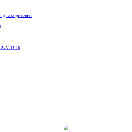
и для родителей
ы
й
 COVID-19