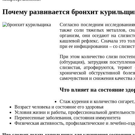
Почему развивается бронхит курильщи
Согласно последним исследованиям
также соли тяжелых металлов, сн
организм, они оседают на слизис
кашлевой рефлекс. Сначала это тол
при ее инфицировании – со слизис
При этом количество слизи постепе
(обтурация), затрудняя поступле
слизистая, атрофируются, теряют
хронической обструктивной боле
самочувствия и снижения качества 
Что влияет на состояние з
Стаж курения и количество сигарет
Возраст человека и состояние его здоровья
Условия жизни и работы, профессиональной деятельност
Перенесенные заболевания, состояния иммунитета
Физическая активность, профилактические и лечебно-озд
Что следует делать курильщику для улучшения состояния 