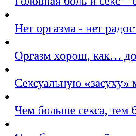
Головная боль и секс – 
Нет оргазма - нет радо
Оргазм хорош, как… до
Cексуальную «засуху»
Чем больше секса, тем 