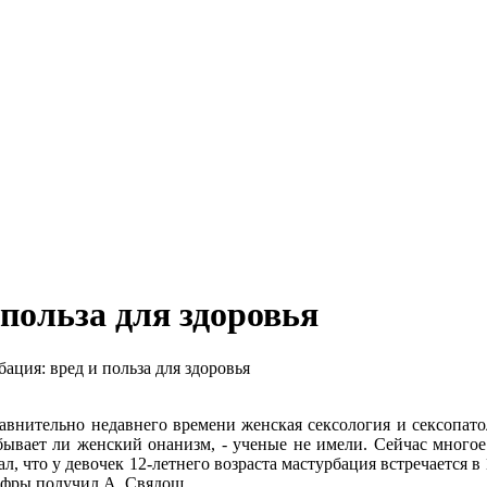
польза для здоровья
ция: вред и польза для здоровья
авнительно недавнего времени женская сексология и сексопатол
бывает ли женский онанизм, - ученые не имели. Сейчас многое
ал, что у девочек 12-летнего возраста мастурбация встречается в
фры получил А. Свядощ.