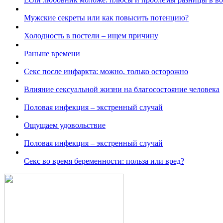
Мужские секреты или как повысить потенцию?
Холодность в постели – ищем причину
Раньше времени
Секс после инфаркта: можно, только осторожно
Влияние сексуальной жизни на благосостояние человека
Половая инфекция – экстренный случай
Ощущаем удовольствие
Половая инфекция – экстренный случай
Секс во время беременности: польза или вред?