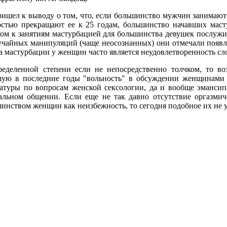
ишел к выводу о том, что, если большинство мужчин занимаютс
стью прекращают ее к 25 годам, большинство начавших маст
ом к занятиям мастурбацией для большинства девушек послужил
учайных манипуляций (чаще неосознанных) они отмечали появ
а мастурбации у женщин часто является неудовлетворенность 
ределенной степени если не непосредственно толчком, то 
шую в последние годы "вольность" в обсуждении женщинами 
атуры по вопросам женской сексологии, да и вообще эмансип
альном общении. Если еще не так давно отсутствие оргазми
инством женщин как неизбежность, то сегодня подобное их не у