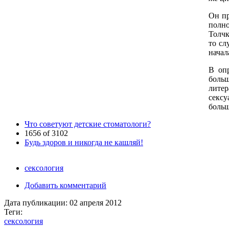
Он пр
полно
Толчк
то сл
начал
В оп
боль
литер
сексу
больш
Что советуют детские стоматологи?
1656 of 3102
Будь здоров и никогда не кашляй!
сексология
Добавить комментарий
Дата публикации:
02 апреля 2012
Теги:
сексология