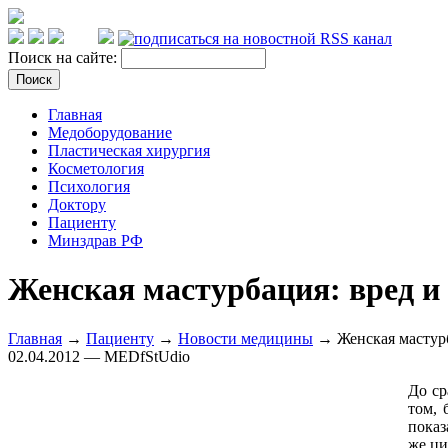
Поиск на сайте:
Главная
Медоборудование
Пластическая хирургия
Косметология
Психология
Доктору
Пациенту
Минздрав РФ
Женская мастурбация: вред и 
Главная
→
Пациенту
→
Новости медицины
→ Женская мастурба
02.04.2012 — MEDfStUdio
До ср
том, 
показ
же ци