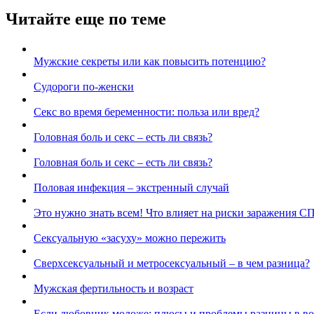
Читайте еще по теме
Мужские секреты или как повысить потенцию?
Судороги по-женски
Секс во время беременности: польза или вред?
Головная боль и секс – есть ли связь?
Головная боль и секс – есть ли связь?
Половая инфекция – экстренный случай
Это нужно знать всем! Что влияет на риски заражения 
Cексуальную «засуху» можно пережить
Сверхсексуальный и метросексуальный – в чем разница?
Мужская фертильность и возраст
Если любовник моложе: плюсы и проблемы разницы в во