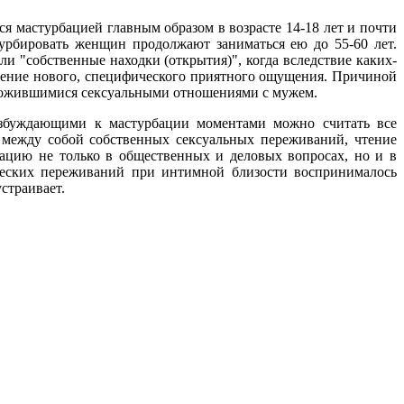
я мастурбацией главным образом в возрасте 14-18 лет и почти
урбировать женщин продолжают заниматься ею до 55-60 лет.
и "собственные находки (открытия)", когда вследствие каких-
ление нового, специфического приятного ощущения. Причиной
сложившимися сексуальными отношениями с мужем.
возбуждающими к мастурбации моментами можно считать все
между собой собственных сексуальных переживаний, чтение
ацию не только в общественных и деловых вопросах, но и в
ческих переживаний при интимной близости воспринималось
страивает.