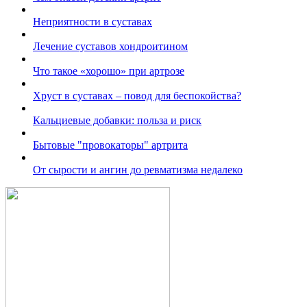
Неприятности в суставах
Лечение суставов хондроитином
Что такое «хорошо» при артрозе
Хруст в суставах – повод для беспокойства?
Кальциевые добавки: польза и риск
Бытовые "провокаторы" артрита
От сырости и ангин до ревматизма недалеко