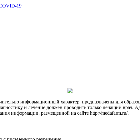
 COVID-19
чительно информационный характер, предназначены для образов
Диагностику и лечение должен проводить только лечащий врач. А
ния информации, размещенной на сайте http://medafarm.ru/.
о с письменного разрешения