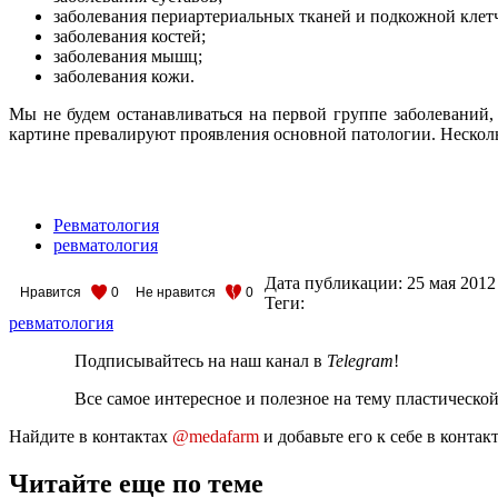
заболевания периартериальных тканей и подкожной клет
заболевания костей;
заболевания мышц;
заболевания кожи.
Мы не будем останавливаться на первой группе заболеваний,
картине превалируют проявления основной патологии. Нескол
Ревматология
ревматология
Дата публикации:
25 мая 2012
Нравится
0
Не нравится
0
Теги:
ревматология
Подписывайтесь на наш канал в
Telegram
!
Все самое интересное и полезное на тему пластическо
Найдите в контактах
@medafarm
и добавьте его к себе в конта
Читайте еще по теме