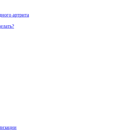
дного артрита
елать?
илизации