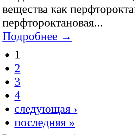
вещества как перфторокта
перфтороктановая...
Подробнее →
1
2
3
4
следующая ›
последняя »