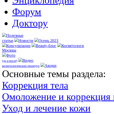
Энциклопедия
Форум
Доктору
Полезные
статьи
Новости
Осень 2023
Консультации
Beauty-блог
Косметологи
Москвы
Фото
Видео
(до и после)
Акции
косметологических процедур
Оcновные темы раздела:
Коррекция тела
Омоложение и коррекция
Уход и лечение кожи