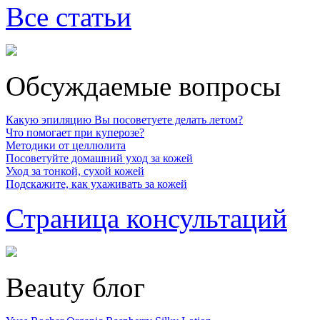
Все статьи
Обсуждаемые вопросы
Какую эпиляцию Вы посоветуете делать летом?
Что помогает при куперозе?
Методики от целлюлита
Посоветуйте домашний уход за кожей
Уход за тонкой, сухой кожей
Подскажите, как ухаживать за кожей
Страница консультаций
Beauty блог