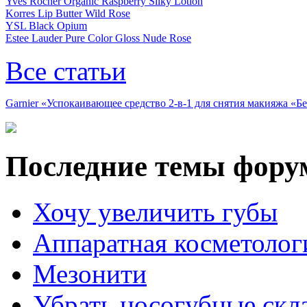
Yves Rocher Organic Raspberry Silky Lotion
Korres Lip Butter Wild Rose
YSL Black Opium
Estee Lauder Pure Color Gloss Nude Rose
Все статьи
Garnier «Успокаивающее средство 2-в-1 для снятия макияжа «
Последние темы фору
Хочу увеличить губы
Аппаратная косметолог
Мезонити
Убрать носогубные скл