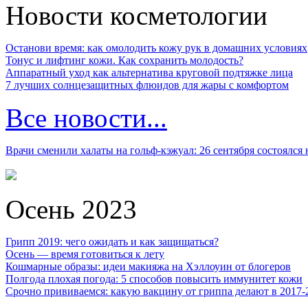
Новости косметологии
Останови время: как омолодить кожу рук в домашних условиях
Тонус и лифтинг кожи. Как сохранить молодость?
Аппаратный уход как альтернатива круговой подтяжке лица
7 лучших солнцезащитных флюидов для жары с комфортом
Все новости...
Врачи сменили халаты на гольф-кэжуал: 26 сентября состоялся
Осень 2023
Грипп 2019: чего ожидать и как защищаться?
Осень — время готовиться к лету
Кошмарные образы: идеи макияжа на Хэллоуин от блогеров
Полгода плохая погода: 5 способов повысить иммунитет кожи
Срочно прививаемся: какую вакцину от гриппа делают в 2017-