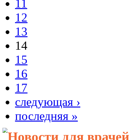
11
12
13
14
15
16
17
следующая ›
последняя »
Новости для врачей