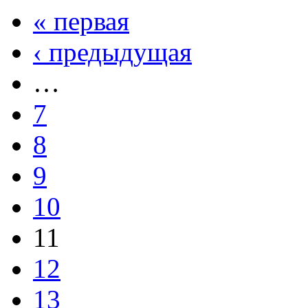
« первая
‹ предыдущая
…
7
8
9
10
11
12
13