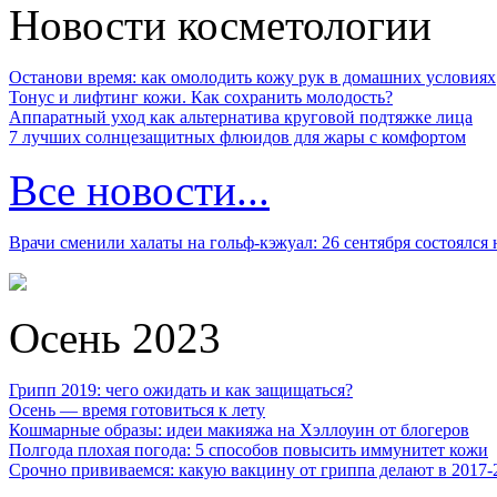
Новости косметологии
Останови время: как омолодить кожу рук в домашних условиях
Тонус и лифтинг кожи. Как сохранить молодость?
Аппаратный уход как альтернатива круговой подтяжке лица
7 лучших солнцезащитных флюидов для жары с комфортом
Все новости...
Врачи сменили халаты на гольф-кэжуал: 26 сентября состоялся
Осень 2023
Грипп 2019: чего ожидать и как защищаться?
Осень — время готовиться к лету
Кошмарные образы: идеи макияжа на Хэллоуин от блогеров
Полгода плохая погода: 5 способов повысить иммунитет кожи
Срочно прививаемся: какую вакцину от гриппа делают в 2017-