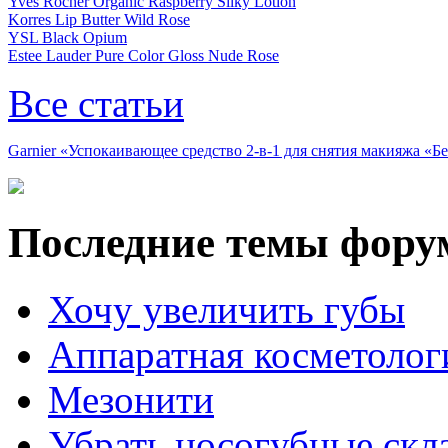
Yves Rocher Organic Raspberry Silky Lotion
Korres Lip Butter Wild Rose
YSL Black Opium
Estee Lauder Pure Color Gloss Nude Rose
Все статьи
Garnier «Успокаивающее средство 2-в-1 для снятия макияжа «
Последние темы фору
Хочу увеличить губы
Аппаратная косметолог
Мезонити
Убрать носогубные скл