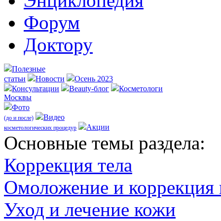
Энциклопедия
Форум
Доктору
Полезные
статьи
Новости
Осень 2023
Консультации
Beauty-блог
Косметологи
Москвы
Фото
Видео
(до и после)
Акции
косметологических процедур
Оcновные темы раздела:
Коррекция тела
Омоложение и коррекция
Уход и лечение кожи