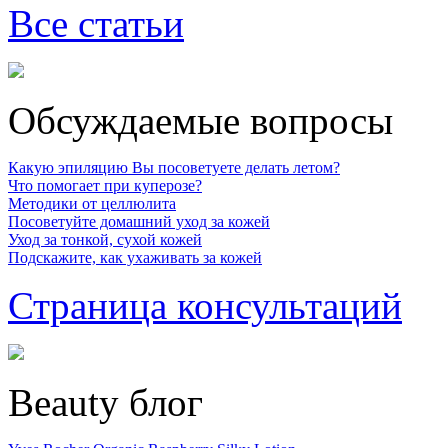
Все статьи
Обсуждаемые вопросы
Какую эпиляцию Вы посоветуете делать летом?
Что помогает при куперозе?
Методики от целлюлита
Посоветуйте домашний уход за кожей
Уход за тонкой, сухой кожей
Подскажите, как ухаживать за кожей
Страница консультаций
Beauty блог