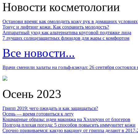
Новости косметологии
Останови время: как омолодить кожу рук в домашних условиях
Тонус и лифтинг кожи. Как сохранить молодость?
Аппаратный уход как альтернатива круговой подтяжке лица
7 лучших солнцезащитных флюидов для жары с комфортом
Все новости...
Врачи сменили халаты на гольф-кэжуал: 26 сентября состоялся
Осень 2023
Грипп 2019: чего ожидать и как защищаться?
Осень — время готовиться к лету
Кошмарные образы: идеи макияжа на Хэллоуин от блогеров
Полгода плохая погода: 5 способов повысить иммунитет кожи
Срочно прививаемся: какую вакцину от гриппа делают в 2017-