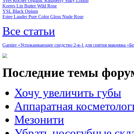
Yves Rocher Organic Raspberry Silky Lotion
Korres Lip Butter Wild Rose
YSL Black Opium
Estee Lauder Pure Color Gloss Nude Rose
Все статьи
Garnier «Успокаивающее средство 2-в-1 для снятия макияжа «
Последние темы фору
Хочу увеличить губы
Аппаратная косметолог
Мезонити
Убрать носогубные скл