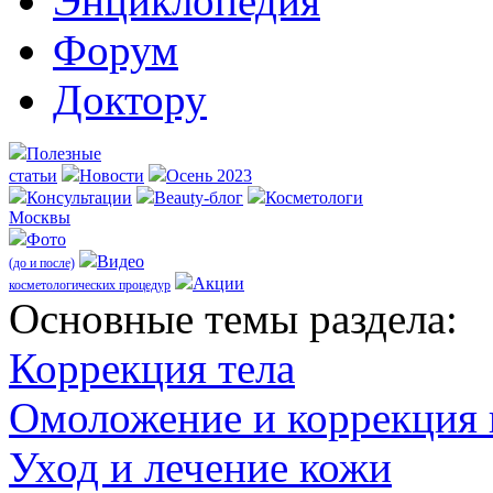
Энциклопедия
Форум
Доктору
Полезные
статьи
Новости
Осень 2023
Консультации
Beauty-блог
Косметологи
Москвы
Фото
Видео
(до и после)
Акции
косметологических процедур
Оcновные темы раздела:
Коррекция тела
Омоложение и коррекция
Уход и лечение кожи