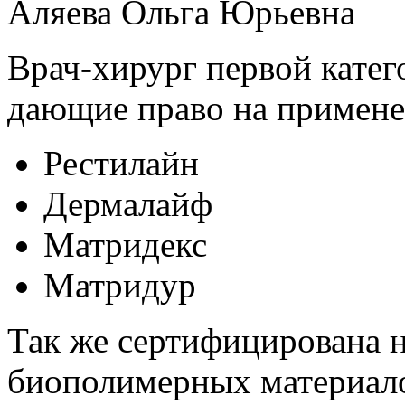
Аляева Ольга Юрьевна
Врач-хирург первой катег
дающие право на примене
Рестилайн
Дермалайф
Матридекс
Матридур
Так же сертифицирована н
биополимерных материало