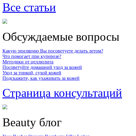
Все статьи
Обсуждаемые вопросы
Какую эпиляцию Вы посоветуете делать летом?
Что помогает при куперозе?
Методики от целлюлита
Посоветуйте домашний уход за кожей
Уход за тонкой, сухой кожей
Подскажите, как ухаживать за кожей
Страница консультаций
Beauty блог