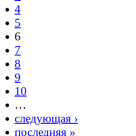
4
5
6
7
8
9
10
…
следующая ›
последняя »