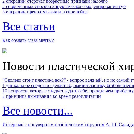
2 операции отсрочат возрастные признаки надолго
2 современных способа хирургического моделирования губ
3 операции превратят азиата в европейца
Все статьи
Как создать глаза мечты?
Новости пластической хи
"Сколько стоит пластика век?" ‑ вопрос важный, но не самый 
1 уникальное средство сделает абдоминопластику безболезнен
10 вопросов, которые следует задать себе, прежде чем прибегн
2 принципа выживания во время реабилитации
Все новости...
Интервью с популярным пластическим хирургом А. Ш. Салид