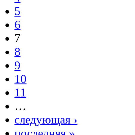
5
6
7
8
9
10
11
…
следующая ›
последняя »