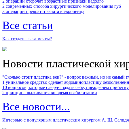
2 операции отсрочат возрастные признаки надолго
2 современных способа хирургического моделирования губ
3 операции превратят азиата в европейца
Все статьи
Как создать глаза мечты?
Новости пластической хи
"Сколько стоит пластика век?" ‑ вопрос важный, но не самый 
1 уникальное средство сделает абдоминопластику безболезнен
10 вопросов, которые следует задать себе, прежде чем прибегн
2 принципа выживания во время реабилитации
Все новости...
Интервью с популярным пластическим хирургом А. Ш. Салид