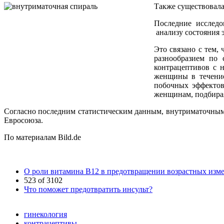
Также существовала
Последние исследо
анализу состояния э
Это связано с тем,
разнообразием по 
контрацептивов с 
женщины в течение
побочных эффектов
женщинам, подбирая
Согласно последним статистическим данным, внутриматочны
Евросоюза.
По материалам Bild.de
О роли витамина B12 в предотвращении возрастных изм
523 of 3102
Что поможет предотвратить инсульт?
гинекология
контрацептивы