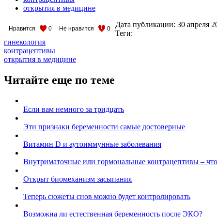
открытия в медицине
Дата публикации:
30 апреля 2
Нравится
0
Не нравится
0
Теги:
гинекология
контрацептивы
открытия в медицине
Читайте еще по теме
Если вам немного за тридцать
Эти признаки беременности самые достоверные
Витамин D и аутоиммунные заболевания
Внутриматочные или гормональные контрацептивы – чт
Открыт биомеханизм засыпания
Теперь сюжеты снов можно будет контролировать
Возможна ли естественная беременность после ЭКО?