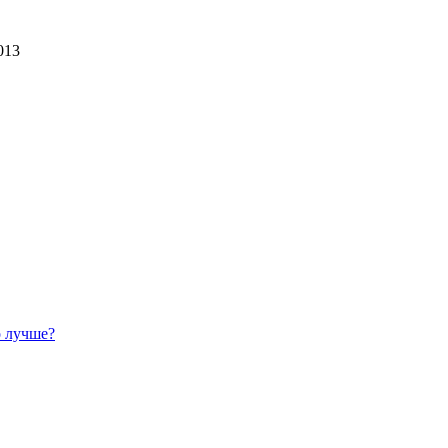
013
о лучше?