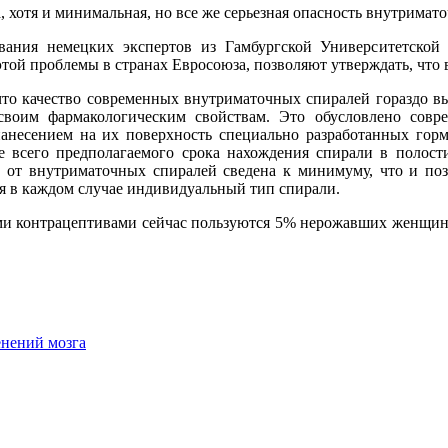
, хотя и минимальная, но все же серьезная опасность внутрима
вания немецких экспертов из Гамбургской Университетской
той проблемы в странах Евросоюза, позволяют утверждать, что в
 что качество современных внутриматочных спиралей гораздо в
своим фармакологическим свойствам. Это обусловлено совр
нанесением на их поверхность специально разработанных гор
 всего предполагаемого срока нахождения спирали в полости 
 от внутриматочных спиралей сведена к минимуму, что и по
 в каждом случае индивидуальный тип спирали.
ми контрацептивами сейчас пользуются 5% нерожавших женщин 
енений мозга