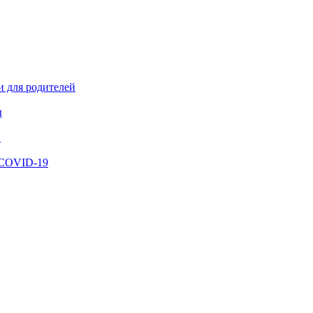
и для родителей
ы
й
 COVID-19