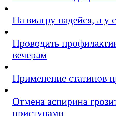
На виагру надейся, а у 
Проводить профилактик
вечерам
Применение статинов п
Отмена аспирина грози
приступами