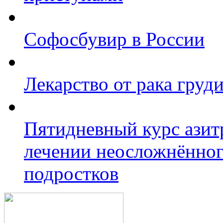
Софосбувир в России
Лекарство от рака груд
Пятидневный курс азит
лечении неосложнённог
подростков