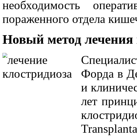
необходимость операт
пораженного отдела кише
Новый метод лечения
Специали
Форда в Д
и клиничес
лет принц
клостриди
Transplan