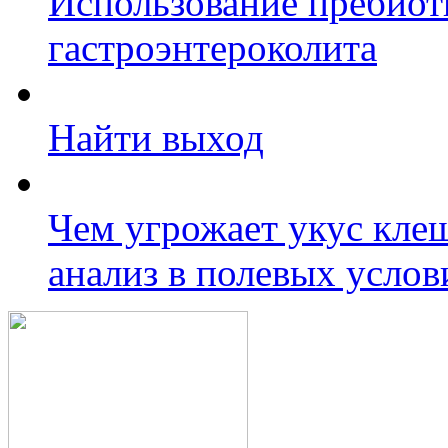
Использование пребиот
гастроэнтероколита
Найти выход
Чем угрожает укус клещ
анализ в полевых услов