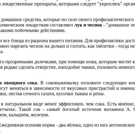
я лекарственные препараты, которыми следует "укреплять" орг
 домашние средства, которые по силе своего профилактическог
химическим лекарствам составляют
лук и чеснок
- "домашние л
какими побочными действиями.
и все блюда из рациона вашего питания. Для профилактики доста
о нарезать чеснок на дольки и глотать, как таблетки - тогда не 
а.
его прозрачными долечками, при помощи ножа, которым чистят ка
в редьке сделать отверстие, наподобие чашки, положить немного 
а овощного сока
. В соковыжималку положите следующие ком
огут меняться в зависимости от вкусовых пристрастий и имею
ки, листья сочного салата, кусочки тыквы и репы.
 натуральном виде менее эффективен, чем сока. Есть мнение,
тчатке. Такой сок - самый богатый источник витамина А. Он
ем, кальцием, железом.
 Ежедневная осенняя норма - два яблока, одно из них антоновск
.