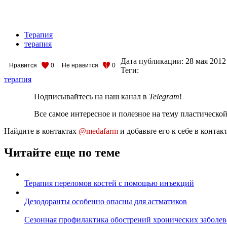
Терапия
терапия
Дата публикации:
28 мая 2012
Нравится
0
Не нравится
0
Теги:
терапия
Подписывайтесь на наш канал в
Telegram
!
Все самое интересное и полезное на тему пластическо
Найдите в контактах
@medafarm
и добавьте его к себе в конта
Читайте еще по теме
Терапия переломов костей с помощью инъекций
Дезодоранты особенно опасны для астматиков
Сезонная профилактика обострений хронических заболе