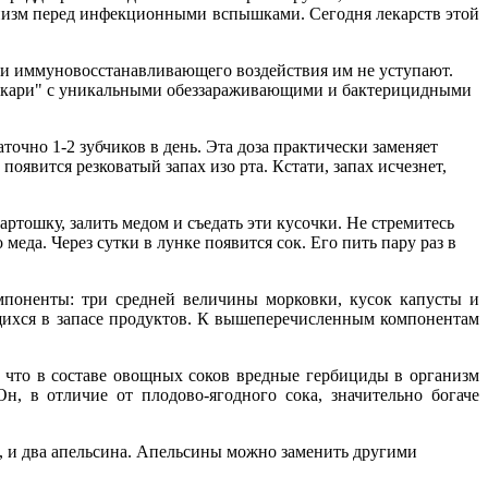
анизм перед инфекционными вспышками. Сегодня лекарств этой
о и иммуновосстанавливающего воздействия им не уступают.
екари" с уникальными обеззараживающими и бактерицидными
точно 1-2 зубчиков в день. Эта доза практически заменяет
появится резковатый запах изо рта. Кстати, запах исчезнет,
ртошку, залить медом и съедать эти кусочки. Не стремитесь
меда. Через сутки в лунке появится сок. Его пить пару раз в
поненты: три средней величины морковки, кусок капусты и
щихся в запасе продуктов. К вышеперечисленным компонентам
 что в составе овощных соков вредные гербициды в организм
, в отличие от плодово-ягодного сока, значительно богаче
ое, и два апельсина. Апельсины можно заменить другими