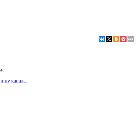
е.
ницу канала
.