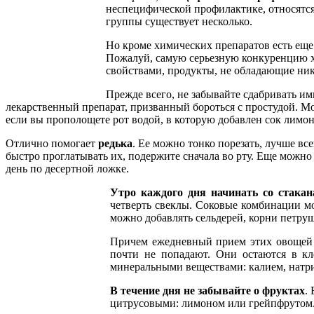
неспецифической профилактике, относятс
группы существует несколько.
Но кроме химических препаратов есть еще
Пожалуй, самую серьезную конкуренцию 
свойствами, продукты, не обладающие ни
Прежде всего, не забывайте сдабривать им
лекарственный препарат, призванный бороться с простудой. Можн
если вы прополощете рот водой, в которую добавлен сок лимон
Отлично помогает
редька
. Ее можно тонко порезать, лучше вс
быстро проглатывать их, подержите сначала во рту. Еще можно 
день по десертной ложке.
Утро каждого дня начинать со стакан
четверть свеклы. Соковые комбинации м
можно добавлять сельдерей, корни петруш
Причем ежедневный прием этих овощей в
почти не попадают. Они остаются в кле
минеральными веществами: калием, натри
В течение дня не забывайте о фруктах
.
цитрусовыми: лимоном или грейпфрутом