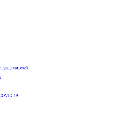
и для родителей
ы
й
 COVID-19