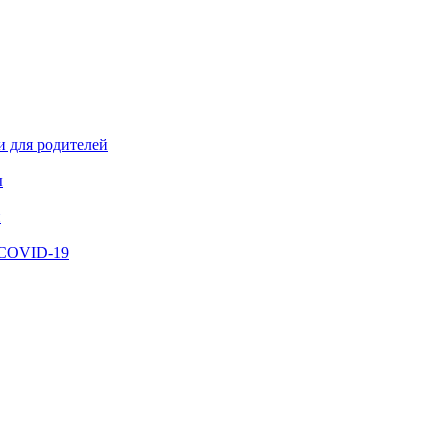
и для родителей
ы
й
 COVID-19