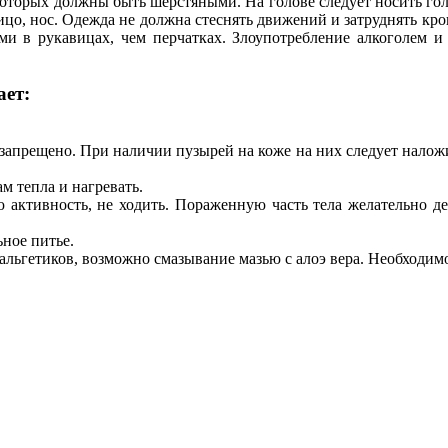
 которых должны быть шерстяными. На голове следует носить го
цо, нос. Одежда не должна стеснять движений и затруднять кров
ыми в рукавицах, чем перчатках. Злоупотребление алкоголем и
ет:
запрещено. При наличии пузырей на коже на них следует наложи
м тепла и нагревать.
 активность, не ходить. Пораженную часть тела желательно д
ное питье.
льгетиков, возможно смазывание мазью с алоэ вера. Необходимо 