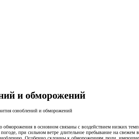
ений и обморожений
вития озноблений и обморожений
то обморожения в основном связаны с воздействием низких темпе
погоде, при сильном ветре длительное пребывание на свежем в
ноблению. Особенно склонны к обморожениям люди, имеющие 