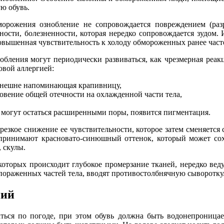
ую обувь.
орожения ознобление не сопровождается повреждением (раз
ости, болезненности, которая нередко сопровождается зудом. 
овышенная чувствительность к холоду обмороженных ранее часте
обления могут периодически развиваться, как чрезмерная реак
овой аллергией:
 внешне напоминающая крапивницу,
вение общей отечности на охлажденной части тела,
 могут остаться расширенными поры, появится пигментация.
 резкое снижение ее чувствительности, которое затем сменяетс
принимают красновато-синюшный оттенок, который может сохр
 скулы.
торых происходит глубокое промерзание тканей, нередко ведущ
пораженных частей тела, вводят противостолбнячную сыворотку.
ний
ться по погоде, при этом обувь должна быть водонепроницае