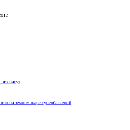
2012
 не спасут
нию на земном шаре супербактерий