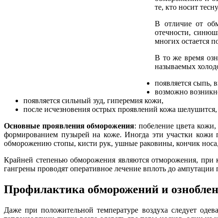
те, кто носит тесн
В отличие от обм
отечности, синюшн
многих остается п
В то же время озн
называемых холод
появляется сыпь,
возможно возникно
появляется сильный зуд, гиперемия кожи,
после исчезновения острых проявлений кожа шелушится,
Основные проявления обморожения
: побеление цвета кожи,
формированием пузырей на коже. Иногда эти участки кожи 
обморожению стопы, кисти рук, ушные раковины, кончик носа,
Крайней степенью обморожения являются отморожения, при ко
гангрены проводят оперативное лечение вплоть до ампутации 
Профилактика обморожений и ознобле
Даже при положительной температуре воздуха следует одева