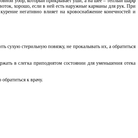
ловной убор, который прикрывает уши, а на шее – теплый шарф
оток, хорошо, если в ней есть наружные карманы для рук. При
 курение негативно влияет на кровоснабжение конечностей и
ть сухую стерильную повязку, не прокалывать их, а обратиться
ержать в слегка приподнятом состоянии для уменьшения отека
обратиться к врачу.