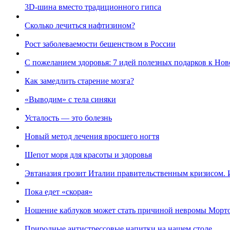
3D-шина вместо традиционного гипса
Сколько лечиться нафтизином?
Рост заболеваемости бешенством в России
С пожеланием здоровья: 7 идей полезных подарков к Нов
Как замедлить старение мозга?
«Выводим» с тела синяки
Усталость — это болезнь
Новый метод лечения вросшего ногтя
Шепот моря для красоты и здоровья
Эвтаназия грозит Италии правительственным кризисом. 
Пока едет «скорая»
Ношение каблуков может стать причиной невромы Морт
Природные антистрессовые напитки на нашем столе