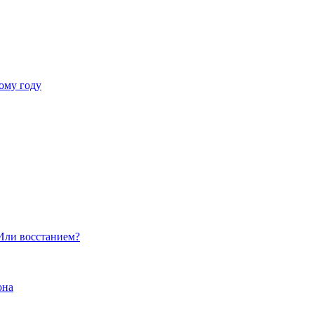
ому году
Или восстанием?
она