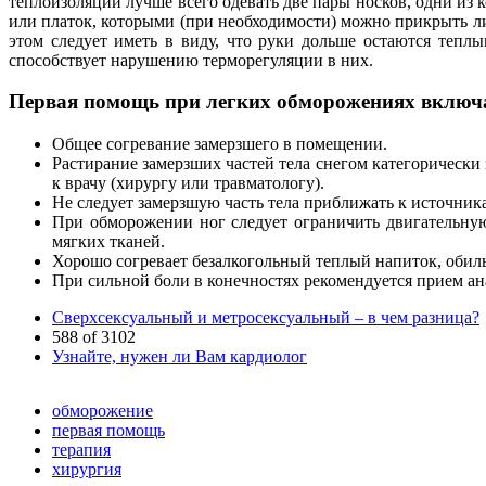
теплоизоляции лучше всего одевать две пары носков, одни из
или платок, которыми (при необходимости) можно прикрыть ли
этом следует иметь в виду, что руки дольше остаются тепл
способствует нарушению терморегуляции в них.
Первая помощь при легких обморожениях включа
Общее согревание замерзшего в помещении.
Растирание замерзших частей тела снегом категорически 
к врачу (хирургу или травматологу).
Не следует замерзшую часть тела приближать к источника
При обморожении ног следует ограничить двигательную
мягких тканей.
Хорошо согревает безалкогольный теплый напиток, обиль
При сильной боли в конечностях рекомендуется прием ана
Сверхсексуальный и метросексуальный – в чем разница?
588 of 3102
Узнайте, нужен ли Вам кардиолог
обморожение
первая помощь
терапия
хирургия