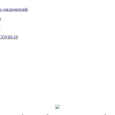
и для родителей
ы
й
 COVID-19