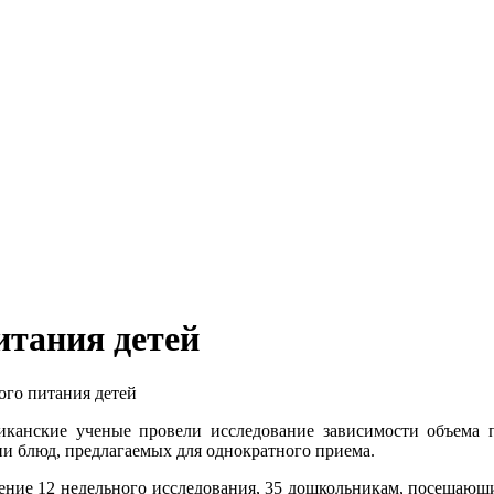
итания детей
го питания детей
канские ученые провели исследование зависимости объема п
и блюд, предлагаемых для однократного приема.
ение 12 недельного исследования, 35 дошкольникам, посещающим 