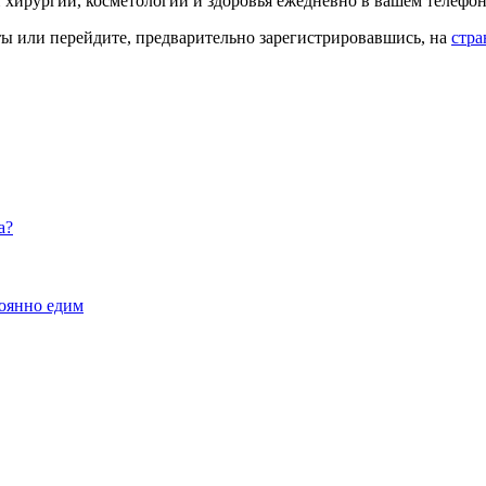
й хирургии, косметологии и здоровья ежедневно в вашем телефон
кты или перейдите, предварительно зарегистрировавшись, на
стра
а?
тоянно едим