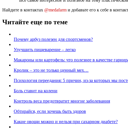
Все самое интересное и полезное на тему пластическо
Найдите в контактах
@medafarm
и добавьте его к себе в конта
Читайте еще по теме
Почему арбуз полезен для спортсменов?
Улучшить пищеварение – легко
Макароны или картофель: что полезнее в качестве гарнир
Кролик – это не только ценный мех…
Психология переедания: 5 причин, из-за которых мы пос
Боль ставит на колени
Контроль веса предотвратит многие заболевания
Обтирайся, если хочешь быть здоров
Какие овощи можно и нельзя при сахарном диабете?