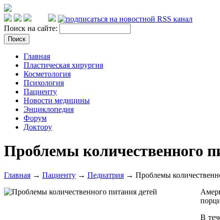
Поиск на сайте:
Главная
Пластическая хирургия
Косметология
Психология
Пациенту
Новости медицины
Энциклопедия
Форум
Доктору
Проблемы количественного п
Главная
→
Пациенту
→
Педиатрия
→ Проблемы количественно
Амери
порци
В теч