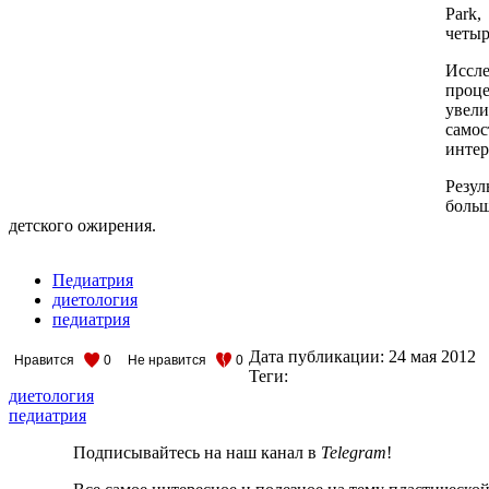
Park
четыр
Иссле
проце
увели
самос
интер
Резул
боль
детского ожирения.
Педиатрия
диетология
педиатрия
Дата публикации:
24 мая 2012
Нравится
0
Не нравится
0
Теги:
диетология
педиатрия
Подписывайтесь на наш канал в
Telegram
!