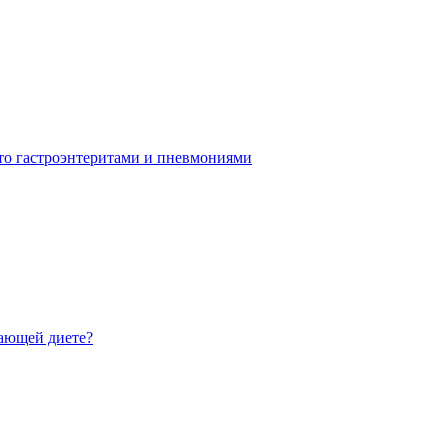
ато гастроэнтеритами и пневмониями
щающей диете?