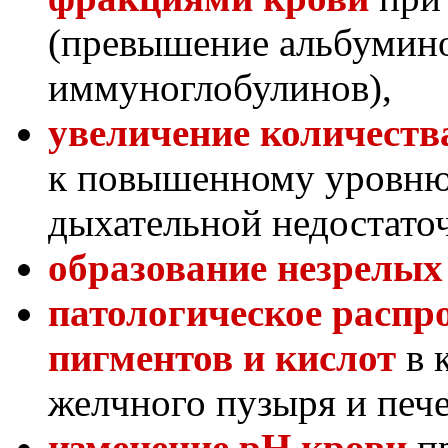
(превышение альбумино
иммуноглобулинов),
увеличение количеств
к повышенному уровню
дыхательной недостато
образование незрелых
патологическое распр
пигментов и кислот
в 
желчного пузыря и печ
изменение рН крови
пр