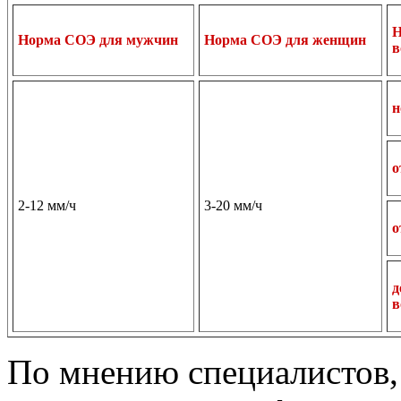
Н
Норма СОЭ для мужчин
Норма СОЭ для женщин
в
н
о
2-12
мм/ч
3-20
мм/ч
о
д
в
По мнению специалистов,