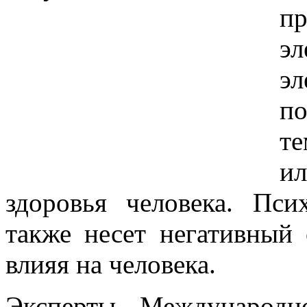
п
э
э
п
те
ил
здоровья человека. Пси
также несет негативный 
влияя на человека.
Эксперты Международн