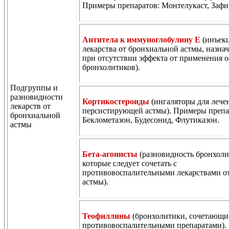
Примеры препаратов: Монтелукаст, Зафи
Антитела к иммуноглобулину Е
(инъек
лекарства от бронхиальной астмы, назна
при отсутствии эффекта от применения 
бронхолитиков).
Подгруппы и
разновидности
Кортикостероиды
(ингаляторы для лече
лекарств от
персистирующей астмы). Примеры препа
бронхиальной
Беклометазон, Будесонид, Флутиказон.
астмы
Бета-агонисты
(разновидность бронхоли
которые следует сочетать с
противовоспалительными лекарствами о
астмы).
Теофиллины
(бронхолитики, сочетающи
противовоспалительными препаратами).