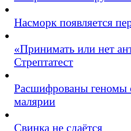
Насморк появляется пе
«Принимать или нет ант
Стрептатест
Расшифрованы геномы е
малярии
Свинка не сдаётся