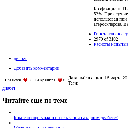
Коэффициент ТГ/
52%. Проведение
использован при
атеросклероза. 
Гипотензивное д
2979 of 3102
Расисты испытыв
диабет
Добавить комментарий
Дата публикации:
16 марта 20
Нравится
0
Не нравится
0
Теги:
диабет
Читайте еще по теме
Какие овощи можно и нельзя при сахарном диабете?
Можно все или почти все