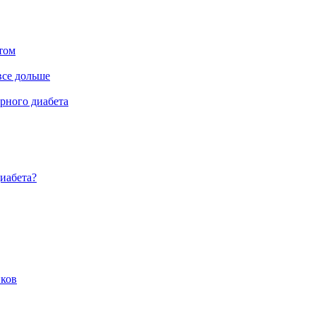
том
все дольше
рного диабета
диабета?
иков