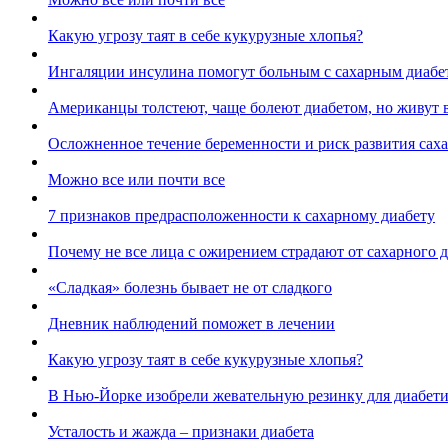
Какую угрозу таят в себе кукурузные хлопья?
Ингаляции инсулина помогут больным с сахарным диабе
Американцы толстеют, чаще болеют диабетом, но живут 
Осложненное течение беременности и риск развития саха
Можно все или почти все
7 признаков предрасположенности к сахарному диабету
Почему не все лица с ожирением страдают от сахарного 
«Сладкая» болезнь бывает не от сладкого
Дневник наблюдений поможет в лечении
Какую угрозу таят в себе кукурузные хлопья?
В Нью-Йорке изобрели жевательную резинку для диабет
Усталость и жажда – признаки диабета