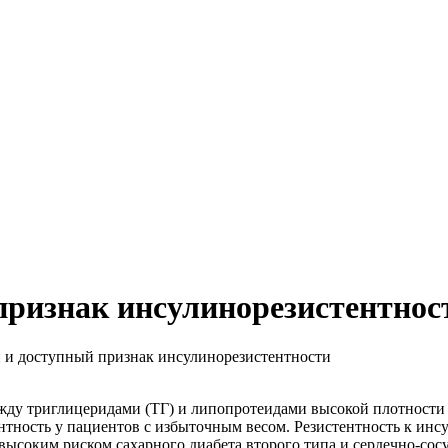
признак инсулинорезистентнос
и доступный признак инсулинорезистентности
ду триглицеридами (ТГ) и липопротеидами высокой плотности
тность у пациентов с избыточным весом. Резистентность к инсу
высоким риском сахарного диабета второго типа и сердечно-со