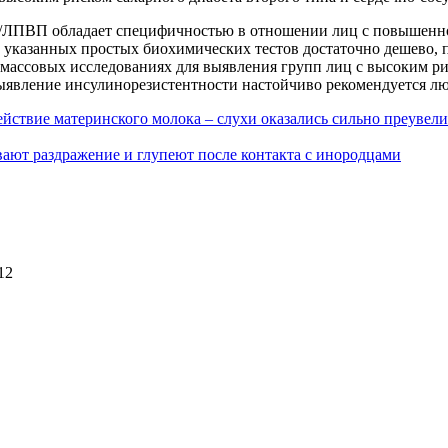
ЛПВП обладает специфичностью в отношении лиц с повышенной
 указанных простых биохимических тестов достаточно дешево, 
 массовых исследованиях для выявления групп лиц с высоким ри
Выявление инсулинорезистентности настойчиво рекомендуется л
ействие материнского молока – слухи оказались сильно преувел
ают раздражение и глупеют после контакта с инородцами
12