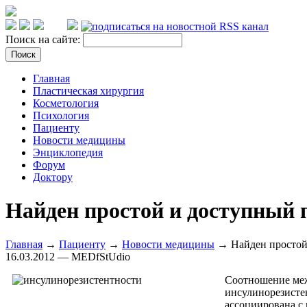
Поиск на сайте:
Главная
Пластическая хирургия
Косметология
Психология
Пациенту
Новости медицины
Энциклопедия
Форум
Доктору
Найден простой и доступный 
Главная
→
Пациенту
→
Новости медицины
→ Найден простой 
16.03.2012 — MEDfStUdio
Соотношение меж
инсулинорезистен
ассоциирована с 