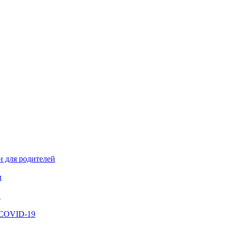
и для родителей
ы
й
 COVID-19