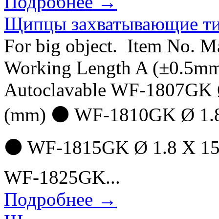
Подробнее →
Щипцы захватывающие ти
For big object. Item No. M
Working Length A (±0.5mm
Autoclavable WF-1807GK Ø
(mm) ⚫ WF-1810GK Ø 1.8 
⚫ WF-1815GK Ø 1.8 X 15
WF-1825GK...
Подробнее →