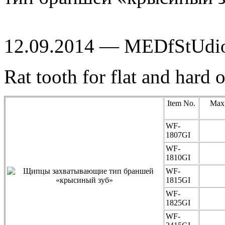
12.09.2014 — MEDfStUdi
Rat tooth for flat and hard 
Item No.
Max.
WF-
1807GI
WF-
1810GI
WF-
1815GI
WF-
1825GI
WF-