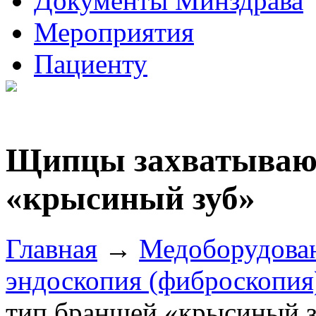
Документы Минздрава
Мероприятия
Пациенту
Щипцы захватываю
«крысиный зуб»
Главная
→
Медоборудова
эндоскопия (фиброскопия
тип браншей «крысиный 