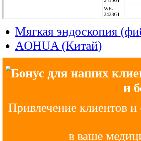
2415GI
WF-
2423GI
Мягкая эндоскопия (фи
AOHUA (Китай)
Бонус для наших клие
и 
Привлечение клиентов и 
в ваше медиц