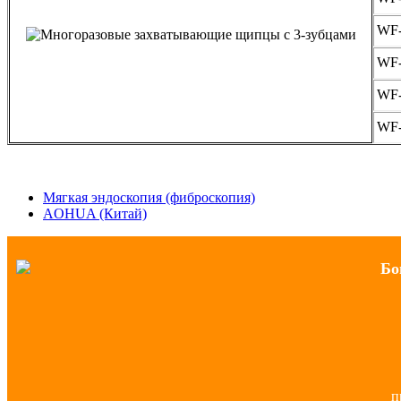
WF
WF
WF
WF
Мягкая эндоскопия (фиброскопия)
AOHUA (Китай)
Бо
п