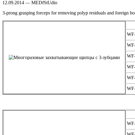
12.09.2014 — MEDfStUdio
3-prong grasping forceps for removing polyp residuals and foreign bodi
WF
WF
WF
WF
WF
WF
WF
WF