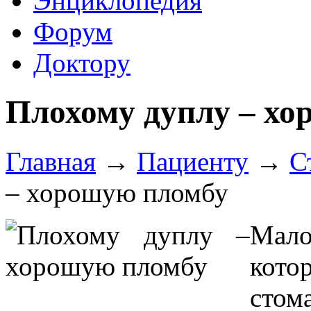
Энциклопедия
Форум
Доктору
Плохому дуплу – х
Главная
→
Пациенту
→
С
– хорошую пломбу
Мало
кото
сто