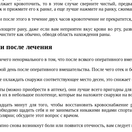
лжает кровоточить, то в этом случае сверните чистый, пред
к н прижмите его к ранке, а еще лучше нажмите на ранку, сжима
и после этого в течение двух часов кровотечение не прекратится, 
лощите рану, даже если вам неприятен вкус крови во рту, разве
чистите как обычно, обводя область нахождения раны.
и после лечения
ичего ненормального в том, что после всякого оперативного вм
рой день после оперативного вмешательства. После чего отек и б
 охлаждать снаружи соответствующее место десен, это снижает 
 (можно приобрести в аптеке), они лучше всего npигодны для 
 их в небольшое полотенце, которые вы наложите снаружи на в
дцать минут для того, чтобы восстановить кровоснабжение р
обходимо щадить себя и не заниматься никакими видами спорта.
олярии; обсудите этот вопрос с врачом.
апно снова возникнут боли или появится отечность, вам следует