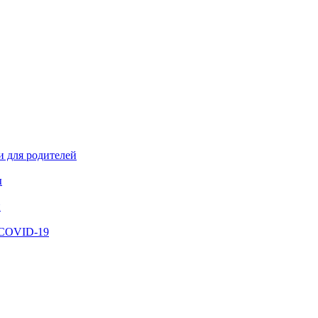
и для родителей
ы
й
 COVID-19