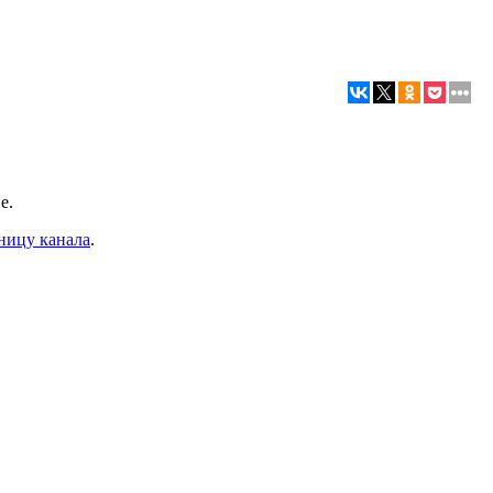
е.
ницу канала
.