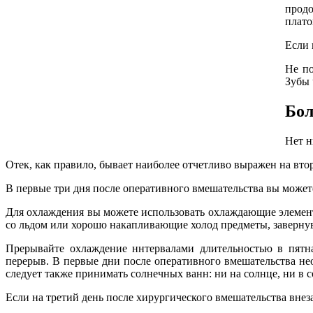
продо
плато
Если 
Не по
Зубы 
Бол
Нет н
Отек, как правило, бывает наиболее отчетливо выражен на вто
В первые три дня после оперативного вмешательства вы можете
Для охлаждения вы можете использовать охлаждающие элементы
со льдом или хорошо накапливающие холод предметы, завернув
Прерывайте охлаждение ннтервалами длительностью в пятна
перерыв. В первые дни после оперативного вмешательства не
следует также принимать солнечных ванн: ни на солнце, ни в с
Если на третий день после хирургического вмешательства внез