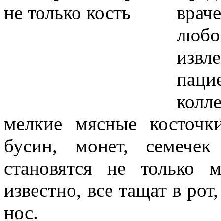
вра
любо
извл
паци
колл
мелкие мясные косточк
бусин, монет, семече
становятся не только м
известно, все тащат в рот
нос.