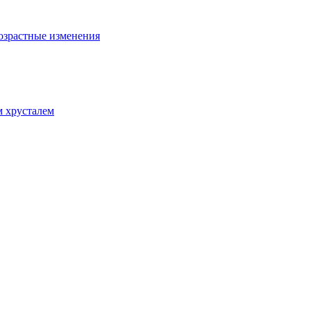
возрастные изменения
м хрусталем