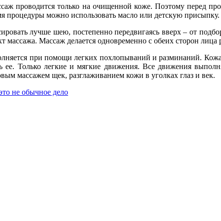
ссаж проводится только на очищенной коже. Поэтому перед пр
мя процедуры можно использовать масло или детскую присыпку.
ировать лучше шею, постепенно передвигаясь вверх – от подбор
т массажа. Массаж делается одновременно с обеих сторон лица 
лняется при помощи легких похлопываний и разминаний. Кожа н
ь ее. Только легкие и мягкие движения. Все движения выпол
вым массажем щек, разглаживанием кожи в уголках глаз и век.
это не обычное дело