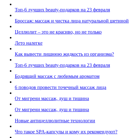
Топ-6 лучших beauty-подарков на 23 февраля
Броссаж: массаж и чистка лица натуральной щетиной
Целлюлит – это не красиво, но не только
Лето налегке
Как вывести лишнюю жидкость из организма?
Топ-6 лучших beauty-подарков на 23 февраля
Бодрящий массаж с любимым ароматом
6 поводов провести точечный массаж лица
От мигрени массаж, душ и тишина
От мигрени массаж, душ и тишина
Новые антицеллюлитные технологии
Что такое SPA-капсулы и кому их рекомендуют?