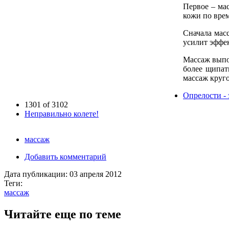
Первое – ма
кожи по вре
Сначала масс
усилит эффек
Массаж выпо
более щипат
массаж круго
Опрелости - 
1301 of 3102
Неправильно колете!
массаж
Добавить комментарий
Дата публикации:
03 апреля 2012
Теги:
массаж
Читайте еще по теме