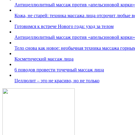
Антицеллюлитный массаж против «апельсиновой корки»
Кожа, не старей: техника массажа лица отсрочит любые 
Готовимся к встрече Нового года: уход за телом
Антицеллюлитный массаж против «апельсиновой корки»
Тело снова как новое: необычная техника массажа горны
Косметический массаж лица
6 поводов провести точечный массаж лица
Целлюлит – это не красиво, но не только