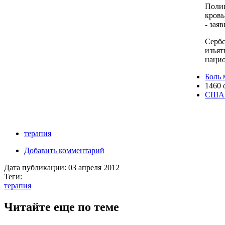
Полиц
кровь
- зая
Сербс
изъя
нацио
Боль 
1460 
США г
терапия
Добавить комментарий
Дата публикации:
03 апреля 2012
Теги:
терапия
Читайте еще по теме