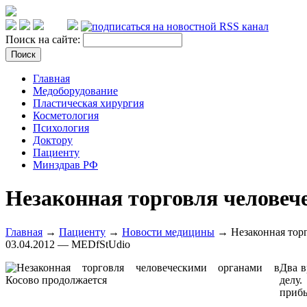
Поиск на сайте:
Главная
Медоборудование
Пластическая хирургия
Косметология
Психология
Доктору
Пациенту
Минздрав РФ
Незаконная торговля человеч
Главная
→
Пациенту
→
Новости медицины
→ Незаконная торг
03.04.2012 — MEDfStUdio
Два в
делу.
прибы