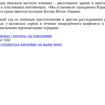
ия обыскала частную клинику – двухэтажное здание в приго
 в пластиковых контейнерах. «Мы установили гражданина Израи
вил представитель полиции Косово Ветон Элшани.
кий суд по военным преступлениям в другом расследовании р
тых у косовских сербов в течение вооружённого конфликта
нальными партизанскими отрядами.
можно «увидеть» на томограмме
of 3102
отовится к пандемии, не жалея денег