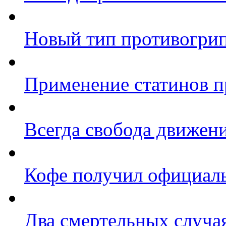
Новый тип противогри
Применение статинов п
Всегда свобода движен
Кофе получил официаль
Два смертельных случа