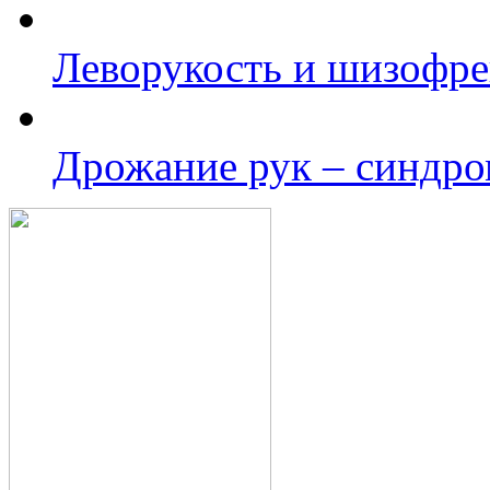
Леворукость и шизофр
Дрожание рук – синдро