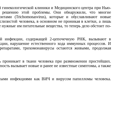
й гинекологической клиники и Медицинского центра при Нью-
ое решению этой проблемы. Они обнаружили, что многие
онтами (Trichomonasvirus), которые и обуславливают новые
слизистой человека, в основном не проникая в клетки, а лишь
е нужные им питательные вещества, то теперь дело обстоит по-
ной инфекции, содержащей 2-цепочечную РНК, вызывают в
кции, нарушение естественного хода иммунных процессов. И
репаратами, трихомонавирусы остаются живыми, продолжая
ь проникает в ткани человека при размножении простейших.
ость вызывает новые и ранее не известные симптомы, а также
усными инфекциями как ВИЧ и вирусом папилломы человека.