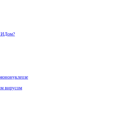
СПИДом?
 мононуклеозе
ым вирусом