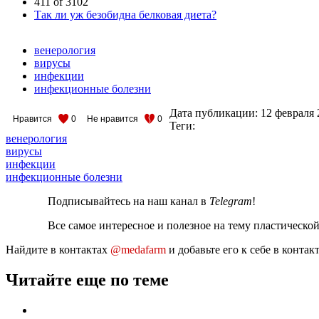
411 of 3102
Так ли уж безобидна белковая диета?
венерология
вирусы
инфекции
инфекционные болезни
Дата публикации:
12 февраля 
Нравится
0
Не нравится
0
Теги:
венерология
вирусы
инфекции
инфекционные болезни
Подписывайтесь на наш канал в
Telegram
!
Все самое интересное и полезное на тему пластическо
Найдите в контактах
@medafarm
и добавьте его к себе в конта
Читайте еще по теме