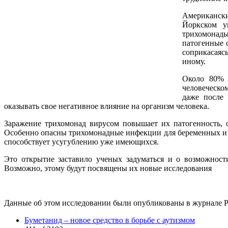
Американски
Йоркском у
трихомонады
патогенные 
соприкасаясь
иному.
Около 80% 
человеческо
даже после
оказывать свое негативное влияние на организм человека.
Заражение трихомонад вирусом повышает их патогенность, 
Особенно опасны трихомонадные инфекции для беременных и л
способствует усугублению уже имеющихся.
Это открытие заставило ученых задуматься и о возможнос
Возможно, этому будут посвящены их новые исследования
Данные об этом исследовании были опубликованы в журнале Publ
Буметанид – новое средство в борьбе с аутизмом