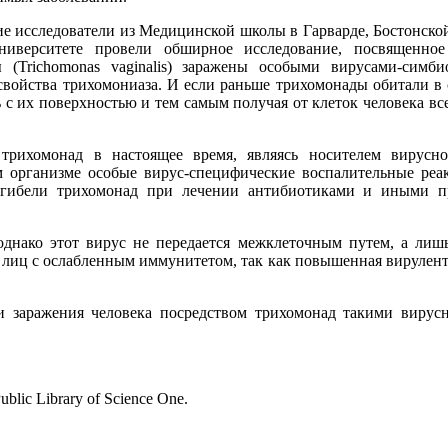
е исследователи из Медицинской школы в Гарварде, Бостонско
ниверситете провели обширное исследование, посвященн
 (Trichomonas vaginalis) заражены особыми вирусами-симби
свойства трихомониаза. И если раньше трихомонады обитали в 
 с их поверхностью и тем самым получая от клеток человека вс
трихомонад в настоящее время, являясь носителем вирус
м организме особые вирус-специфические воспалительные реа
 гибели трихомонад при лечении антибиотиками и иными п
однако этот вирус не передается межклеточным путем, а лиш
иц с ослабленным иммунитетом, так как повышенная вирулентн
ти заражения человека посредством трихомонад такими вир
ic Library of Science One.