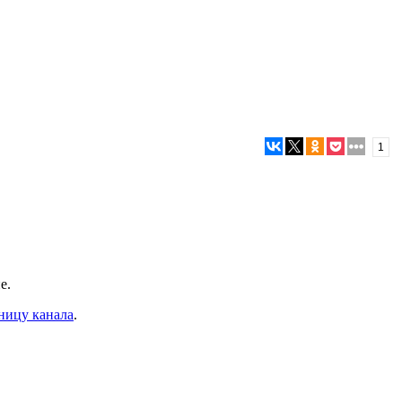
1
е.
ницу канала
.