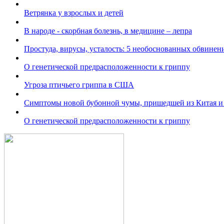
Ветрянка у взрослых и детей
В народе - скорбная болезнь, в медицине – лепра
Простуда, вирусы, усталость: 5 необоснованных обвинен
О генетической предрасположенности к гриппу
Угроза птичьего гриппа в США
Симптомы новой бубонной чумы, пришедшей из Китая 
О генетической предрасположенности к гриппу