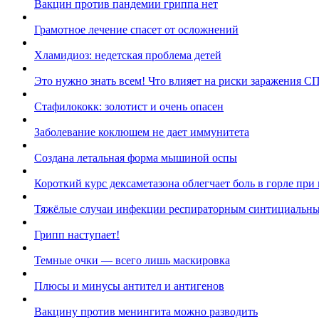
Вакцин против пандемии гриппа нет
Грамотное лечение спасет от осложнений
Хламидиоз: недетская проблема детей
Это нужно знать всем! Что влияет на риски заражения 
Стафилококк: золотист и очень опасен
Заболевание коклюшем не дает иммунитета
Создана летальная форма мышиной оспы
Короткий курс дексаметазона облегчает боль в горле при
Тяжёлые случаи инфекции респираторным синтициальн
Грипп наступает!
Темные очки — всего лишь маскировка
Плюсы и минусы антител и антигенов
Вакцину против менингита можно разводить