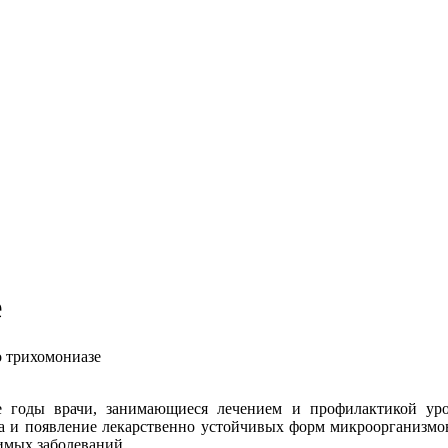
е
 трихомониазе
е годы врачи, занимающиеся лечением и профилактикой ур
а и появление лекарственно устойчивых форм микроорганизмо
имых заболеваний.