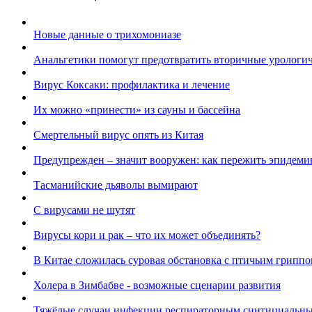
Новые данные о трихомониазе
Анальгетики помогут предотвратить вторичные урологи
Вирус Коксаки: профилактика и лечение
Их можно «принести» из сауны и бассейна
Смертельный вирус опять из Китая
Предупрежден – значит вооружен: как пережить эпидеми
Тасманийские дьяволы вымирают
С вирусами не шутят
Вирусы кори и рак – что их может объединять?
В Китае сложилась суровая обстановка с птичьим грипп
Холера в Зимбабве - возможные сценарии развития
Тяжёлые случаи инфекции респираторным синтициальн