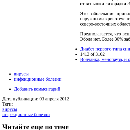
от вспышки лихорадки Эб
Это заболевание прина
наружными кровотечени
северо-восточных област
Предполагается, что вс
Эбола нет. Более 30% з
Диабет первого типа сн
1413 of 3102
Волчанка, менопауза, и 
вирусы
инфекционные болезни
Добавить комментарий
Дата публикации:
03 апреля 2012
Теги:
вирусы
инфекционные болезни
Читайте еще по теме