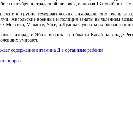
ола с ноября пострадали 40 человек, включая 13 погибших. По 
длежит к группе геморрагических лихорадок, оно очень зара
ями. Ангольские военные и полиция заняты выявлением возмо
ях Моксико, Маланге, Уйге, и Луанда Сул из-за их близости к 
пышка лихорадки Эбола возникла в области Касай на западе Ре
аболевших умирают.
ижает содержание витамина Д в организме ребёнка
остеопороз