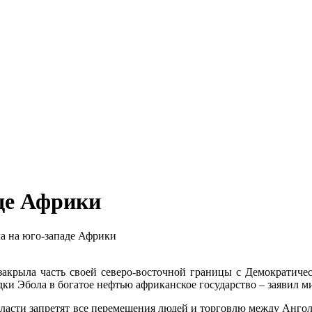
де Африки
а на юго-западе Африки
акрыла часть своей северо-восточной границы с Демократиче
дки Эбола в богатое нефтью африканское государство – заявил 
власти запретят все перемещения людей и торговлю между Ангол