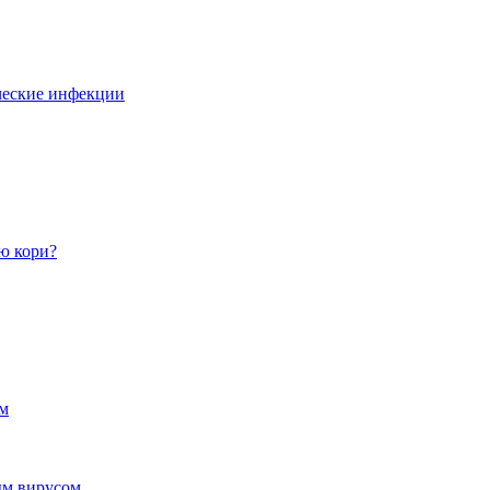
ческие инфекции
ю кори?
ом
ым вирусом