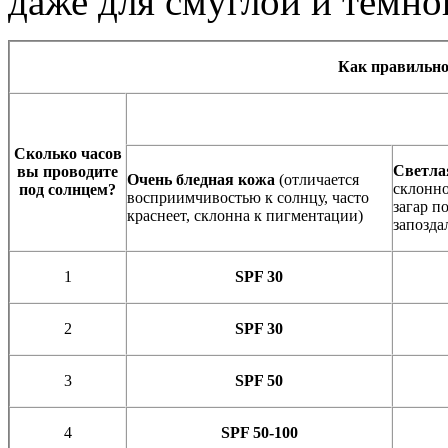
даже для смуглой и темно
Как правильно
Сколько часов
Светла
вы проводите
Очень бледная кожа
(отличается
склонно
под солнцем?
восприимчивостью к солнцу, часто
загар п
краснеет, склонна к пигментации)
запозда
1
SPF 30
2
SPF 30
3
SPF 50
4
SPF 50-100