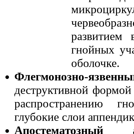
микроцир
червеобраз
развитием 
гнойных уча
оболочке.
Флегмонозно-язвенны
деструктивной формой 
распространению гн
глубокие слои аппендик
Апостематозный