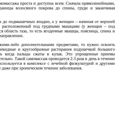
самомассажа проста и доступна всем. Сначала прямолинейными,
раницы волосяного покрова до спины, груди и заканчивая
ны до подмышечных впадин, а у женщин – начиная от верхней
ок, расположенный под грудными мышцами (у женщин – под
ся область таза, то есть ягодичные мышцы, поясница, спина и
направлении.
акими-либо дополнительными предметами, то нужно освоить
левидные и кругообразные растирания подушечкой большого
сть когда пальцы сжаты в кулак. Это упрощенные приемы
льно. Такой самомассаж проводится 2-3 раза в день в течение
используется в комплексе с лечебной физкультурой и другими
е даже при хроническом течении заболевания.