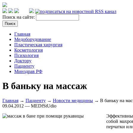
Поиск на сайте:
Главная
Медоборудование
Пластическая хирургия
Косметология
Психология
Доктору
Пациенту
Минздрав РФ
В баньку на массаж
Главная
→
Пациенту
→
Новости медицины
→ В баньку на ма
09.04.2012 — MEDfStUdio
Эффективный 
собой махро
перчатки ил