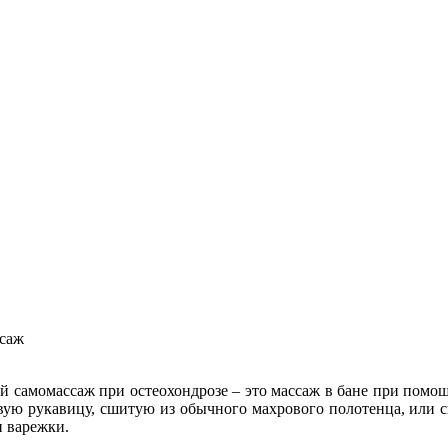
ссаж
самомассаж при остеохондрозе – это массаж в бане при помощи 
вую рукавицу, сшитую из обычного махрового полотенца, или 
и варежки.