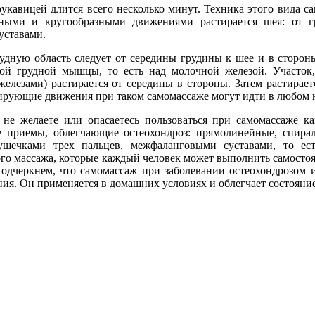
рукавицей длится всего несколько минут. Техника этого вида 
зными и кругообразными движениями растирается шея: от г
уставами.
рудную область следует от середины грудины к шее и в сторо
шой грудной мышцы, то есть над молочной железой. Участ
елезами) растирается от середины в стороны. Затем растирает
ирующие движения при таком самомассаже могут идти в любом 
не желаете или опасаетесь пользоваться при самомассаже к
е приемы, облегчающие остеохондроз: прямолинейные, спира
душечками трех пальцев, межфаланговыми суставами, то е
о массажа, которые каждый человек может выполнить самостояте
Подчеркнем, что самомассаж при заболевании остеохондрозом 
ия. Он применяется в домашних условиях и облегчает состояни