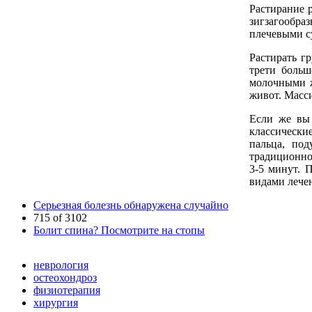
Растирание 
зигзагообра
плечевыми с
Растирать г
трети боль
молочными ж
живот. Масс
Если же вы 
классически
пальца, по
традиционног
3-5 минут. 
видами лечен
Серьезная болезнь обнаружена случайно
715 of 3102
Болит спина? Посмотрите на стопы
неврология
остеохондроз
физиотерапия
хирургия