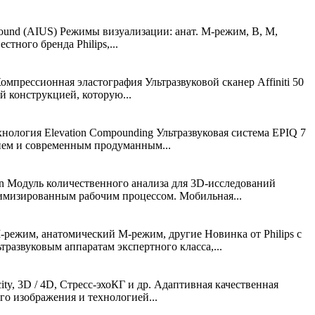
sound (AIUS) Режимы визуализации: анат. М-режим, В, М,
тного бренда Philips,...
прессионная эластография Ультразвуковой сканер Affiniti 50
й конструкцией, которую...
логия Elevation Сompounding Ультразвуковая система EPIQ 7
рием и современным продуманным...
n Модуль количественного анализа для 3D-исследований
тимизированным рабочим процессом. Мобильная...
режим, анатомический М-режим, другие Новинка от Philips с
звуковым аппаратам экспертного класса,...
, 3D / 4D, Стресс-эхоКГ и др. Адаптивная качественная
го изображения и технологией...