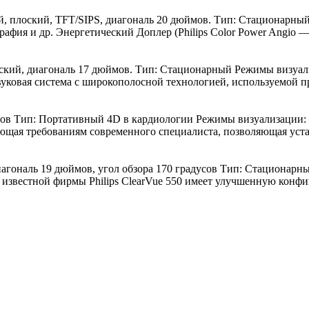
 плоский, TFT/SIPS, диагональ 20 дюймов. Тип: Стационарны
афия и др. Энергетический Доплер (Philips Color Power Angio —
ский, диагональ 17 дюймов. Тип: Стационарный Режимы визуал
вуковая система с широкополосной технологией, используемой пр
ов Тип: Портативный 4D в кардиологии Режимы визуализации: а
ающая требованиям современного специалиста, позволяющая уста
гональ 19 дюймов, угол обзора 170 градусов Тип: Стационарны
т известной фирмы Philips ClearVue 550 имеет улучшенную конфиг