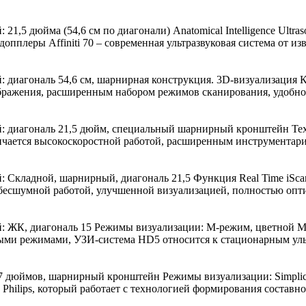
,5 дюйма (54,6 см по диагонали) Anatomical Intelligence Ultra
леры Affiniti 70 – современная ультразвуковая система от извес
иагональ 54,6 см, шарнирная конструкция. 3D-визуализация Ком
зображения, расширенным набором режимов сканирования, удобно
 диагональ 21,5 дюйм, специальный шарнирный кронштейн Техно
тличается высокоскоростной работой, расширенным инструмента
 Складной, шарнирный, диагональ 21,5 Функция Real Time iSca
ся бесшумной работой, улучшенной визуализацией, полностью оп
 ЖК, диагональ 15 Режимы визуализации: М-режим, цветной М-
 режимами, УЗИ-система HD5 относится к стационарным ультра
дюймов, шарнирный кронштейн Режимы визуализации: Simplicity
Philips, который работает с технологией формирования составно