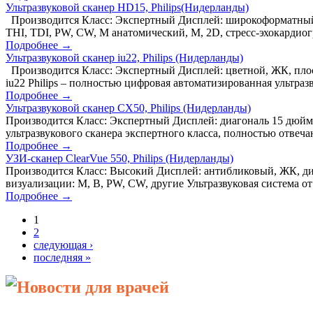
Ультразвуковой сканер HD15, Philips(Нидерланды)
Производится Класс: Экспертный Дисплей: широкоформатный,
THI, TDI, PW, CW, М анатомический, М, 2D, стресс-эхокардиогр
Подробнее →
Ультразвуковой сканер iu22, Philips (Нидерланды)
Производится Класс: Экспертный Дисплей: цветной, ЖК, пло
iu22 Philips – полностью цифровая автоматизированная ультраз
Подробнее →
Ультразвуковой сканер CX50, Philips (Нидерланды)
Производится Класс: Экспертный Дисплей: диагональ 15 дюйм
ультразвукового сканера экспертного класса, полностью отвеч
Подробнее →
УЗИ-сканер ClearVue 550, Philips (Нидерланды)
Производится Класс: Высокий Дисплей: антибликовый, ЖК, диа
визуализации: М, В, PW, CW, другие Ультразвуковая система о
Подробнее →
1
2
следующая ›
последняя »
Новости для врачей