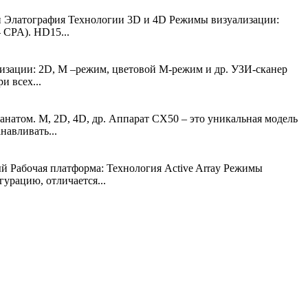
й Элатография Технологии 3D и 4D Режимы визуализации:
 CPA). HD15...
изации: 2D, М –режим, цветовой М-режим и др. УЗИ-сканер
и всех...
натом. М, 2D, 4D, др. Аппарат CX50 – это уникальная модель
навливать...
й Рабочая платформа: Технология Active Array Режимы
урацию, отличается...