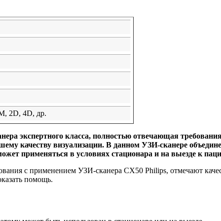
М, 2D, 4D, др.
анера экспертного класса, полностью отвечающая требовани
шему качеству визуализации. В данном УЗИ-сканере объеди
ожет применяться в условиях стационара и на выезде к паци
вания с применением УЗИ-сканера CX50 Philips, отмечают каче
оказать помощь.