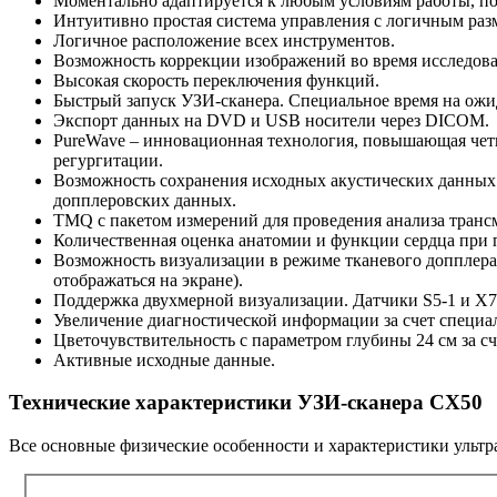
Моментально адаптируется к любым условиям работы, поэ
Интуитивно простая система управления с логичным ра
Логичное расположение всех инструментов.
Возможность коррекции изображений во время исследован
Высокая скорость переключения функций.
Быстрый запуск УЗИ-сканера. Специальное время на ожид
Экспорт данных на DVD и USB носители через DICOM.
PureWave – инновационная технология, повышающая четк
регургитации.
Возможность сохранения исходных акустических данных 
допплеровских данных.
TMQ с пакетом измерений для проведения анализа транс
Количественная оценка анатомии и функции сердца при
Возможность визуализации в режиме тканевого допплера
отображаться на экране).
Поддержка двухмерной визуализации. Датчики S5-1 и X7-
Увеличение диагностической информации за счет специ
Цветочувствительность с параметром глубины 24 см за сч
Активные исходные данные.
Технические характеристики УЗИ-сканера CX50
Все основные физические особенности и характеристики ультр