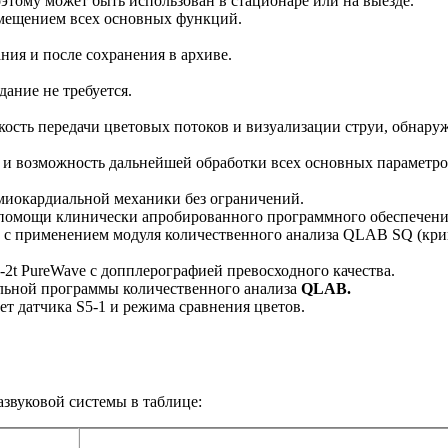
тому может быть использован в стационаре или на выезде.
змещением всех основных функций.
ия и после сохранения в архиве.
ание не требуется.
ость передачи цветовых потоков и визуализации струи, обнаруж
и возможность дальнейшей обработки всех основных параметров
миокардиальной механики без ограничений.
 помощи клинически апробированного программного обеспечен
 с применением модуля количественного анализа QLAB SQ (крив
2t PureWave с допплерографией превосходного качества.
альной программы количественного анализа
QLAB.
ет датчика S5-1 и режима сравнения цветов.
азвуковой системы в таблице: