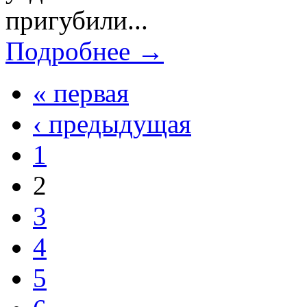
пригубили...
Подробнее →
« первая
‹ предыдущая
1
2
3
4
5