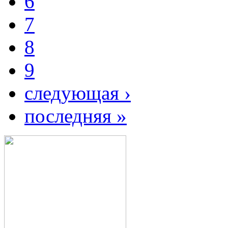
6
7
8
9
следующая ›
последняя »