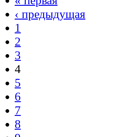
« первая
‹ предыдущая
1
2
3
4
5
6
7
8