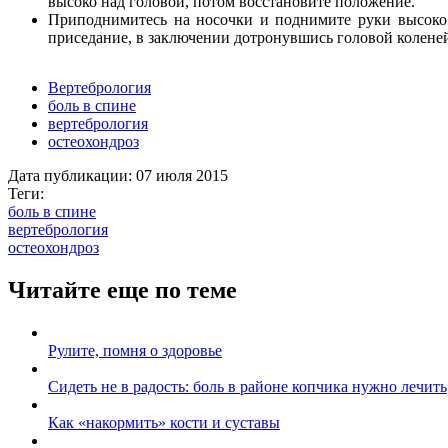
высоко над головой, потом восстановите положение.
Приподнимитесь на носочки и поднимите руки высоко вв
приседание, в заключении дотронувшись головой колене
Вертебрология
боль в спине
вертебрология
остеохондроз
Дата публикации:
07 июля 2015
Теги:
боль в спине
вертебрология
остеохондроз
Читайте еще по теме
Рулите, помня о здоровье
Сидеть не в радость: боль в районе копчика нужно лечить
Как «накормить» кости и суставы