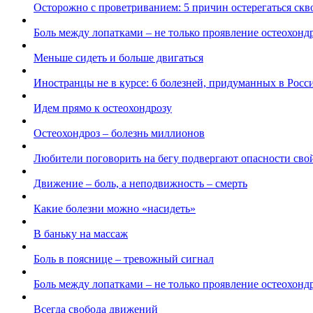
Осторожно с проветриванием: 5 причин остерегаться скв
Боль между лопатками – не только проявление остеохонд
Меньше сидеть и больше двигаться
Иностранцы не в курсе: 6 болезней, придуманных в Росс
Идем прямо к остеохондрозу
Остеохондроз – болезнь миллионов
Любители поговорить на бегу подвергают опасности сво
Движение – боль, а неподвижность – смерть
Какие болезни можно «насидеть»
В баньку на массаж
Боль в пояснице – тревожный сигнал
Боль между лопатками – не только проявление остеохонд
Всегда свобода движений