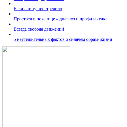
Если спину прострелило
Прострел в пояснице – диагноз и профилактика
Всегда свобода движений
5 неутешительных фактов о сидячем образе жизни