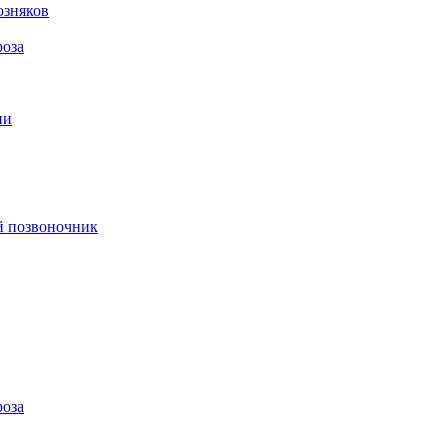
озняков
роза
ии
й позвоночник
роза