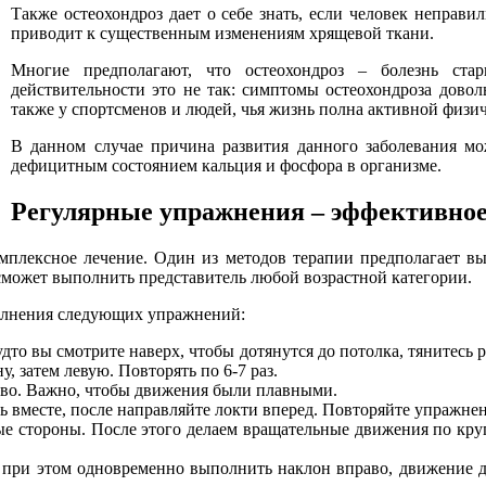
Также остеохондроз дает о себе знать, если человек неправи
приводит к существенным изменениям хрящевой ткани.
Многие предполагают, что остеохондроз – болезнь ста
действительности это не так: симптомы остеохондроза довол
также у спортсменов и людей, чья жизнь полна активной физич
В данном случае причина развития данного заболевания мо
дефицитным состоянием кальция и фосфора в организме.
Регулярные упражнения – эффективно
омплексное лечение. Один из методов терапии предполагает в
может выполнить представитель любой возрастной категории.
олнения следующих упражнений:
дто вы смотрите наверх, чтобы дотянутся до потолка, тянитесь
, затем левую. Повторять по 6-7 раз.
лево. Важно, чтобы движения были плавными.
ь вместе, после направляйте локти вперед. Повторяйте упражне
ые стороны. После этого делаем вращательные движения по кру
и при этом одновременно выполнить наклон вправо, движение